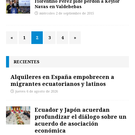
Florentino Pérez pide perdón a Keylor
Navas en Valdebebas
miércoles 2 de septiembre de 2015
«
1
2
3
4
»
RECIENTES
Alquileres en España empobrecen a
migrantes ecuatorianos y latinos
jueves 6 de agosto de 2026
Ecuador y Japón acuerdan
profundizar el diálogo sobre un
acuerdo de asociación
económica