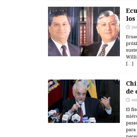
Ecu
los
ju
Ecuad
próx
suste
Willi
[…]
Chi
de 
mi
El fi
miér
pasad
para 
nece