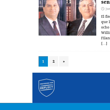
sen
ju
El fi
que l
ocho
Will
Fila
[…]
1
2
»