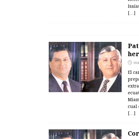
Isaía
[…]
Pat
her
ma
El ca
prep
extr
ecua
Miami
cual 
[…]
Cor