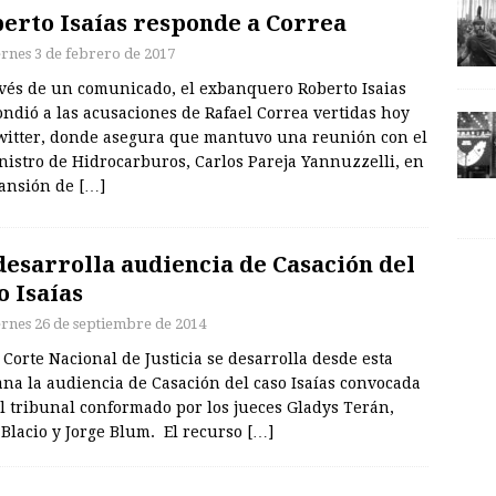
erto Isaías responde a Correa
ernes 3 de febrero de 2017
avés de un comunicado, el exbanquero Roberto Isaias
ndió a las acusaciones de Rafael Correa vertidas hoy
witter, donde asegura que mantuvo una reunión con el
nistro de Hidrocarburos, Carlos Pareja Yannuzzelli, en
ansión de
[…]
desarrolla audiencia de Casación del
o Isaías
ernes 26 de septiembre de 2014
 Corte Nacional de Justicia se desarrolla desde esta
na la audiencia de Casación del caso Isaías convocada
l tribunal conformado por los jueces Gladys Terán,
Blacio y Jorge Blum. El recurso
[…]