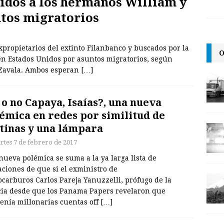
idos a los hermanos William y
ntos migratorios
xpropietarios del extinto Filanbanco y buscados por la
O
 en Estados Unidos por asuntos migratorios, según
 Zavala. Ambos esperan
[…]
 o no Capaya, Isaías?, una nueva
émica en redes por similitud de
tinas y una lámpara
rtes 7 de febrero de 2017
ueva polémica se suma a la ya larga lista de
ciones de que si el exministro de
carburos Carlos Pareja Yanuzzelli, prófugo de la
icia desde que los Panama Papers revelaron que
enía millonarias cuentas off
[…]