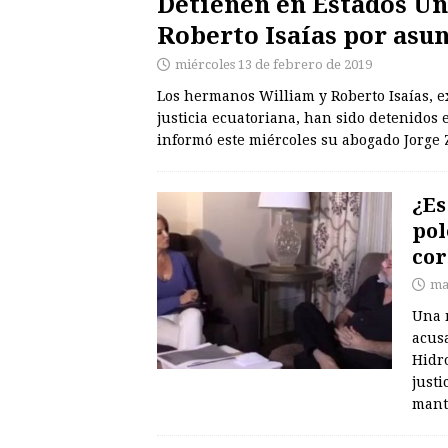
Detienen en Estados Un
Roberto Isaías por asu
miércoles 13 de febrero de 2019
Los hermanos William y Roberto Isaías, e
justicia ecuatoriana, han sido detenidos
informó este miércoles su abogado Jorge
¿Es
pol
cor
ma
Una n
acusa
Hidro
just
mant