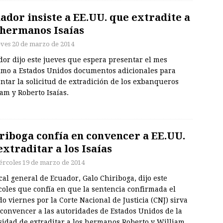
ador insiste a EE.UU. que extradite a
 hermanos Isaías
eves 20 de marzo de 2014
or dijo este jueves que espera presentar el mes
imo a Estados Unidos documentos adicionales para
ntar la solicitud de extradición de los exbanqueros
am y Roberto Isaías.
riboga confía en convencer a EE.UU.
extraditar a los Isaías
ércoles 19 de marzo de 2014
scal general de Ecuador, Galo Chiriboga, dijo este
coles que confía en que la sentencia confirmada el
o viernes por la Corte Nacional de Justicia (CNJ) sirva
convencer a las autoridades de Estados Unidos de la
sidad de extraditar a los hermanos Roberto y William