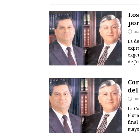
Los
por
ma
La de
expro
exger
de Ju
Cor
del
jue
La Co
Flori
final
mayo