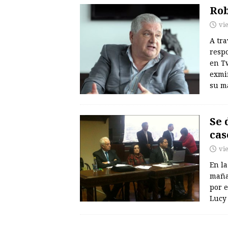
Rob
vi
A tr
respo
en T
exmi
su m
Se 
cas
vi
En la
maña
por e
Lucy 