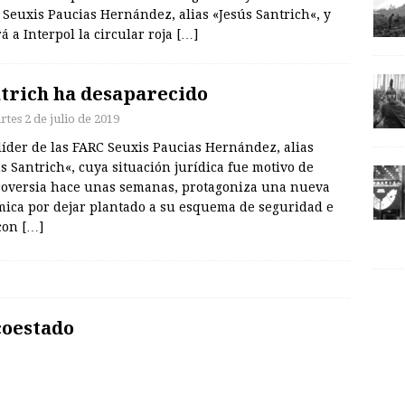
Seuxis Paucias Hernández, alias «Jesús Santrich«, y
á a Interpol la circular roja
[…]
trich ha desaparecido
tes 2 de julio de 2019
líder de las FARC Seuxis Paucias Hernández, alias
s Santrich«, cuya situación jurídica fue motivo de
roversia hace unas semanas, protagoniza una nueva
mica por dejar plantado a su esquema de seguridad e
 con
[…]
coestado