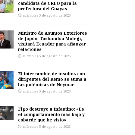
candidata de CREO para la
prefectura del Guayas
miércoles 5 de agosto de 2026
Ministro de Asuntos Exteriores
de Japón, Toshimitsu Motegi,
visitará Ecuador para afianzar
relaciones
miércoles 5 de agosto de 2026
El intercambio de insultos con
dirigentes del Remo se suma a
las polémicas de Neymar
miércoles 5 de agosto de 2026
Figo destruye a Infantino: «Es
el comportamiento más bajo y
cobarde que he visto»
miércoles 5 de agosto de 2026