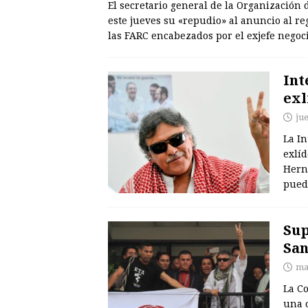
El secretario general de la Organización
este jueves su «repudio» al anuncio al re
las FARC encabezados por el exjefe nego
Int
exl
ju
La In
exlíd
Herná
pued
Sup
San
mar
La Co
una o