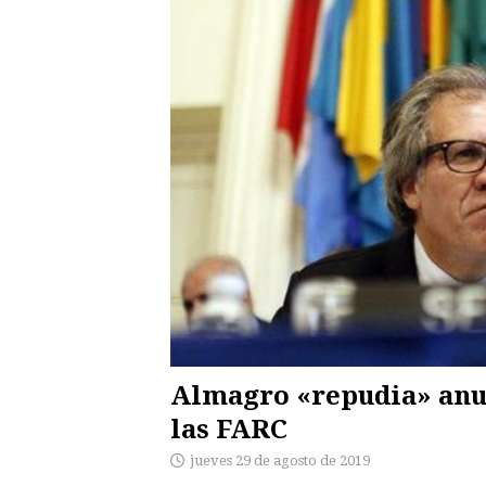
Almagro «repudia» anun
las FARC
jueves 29 de agosto de 2019