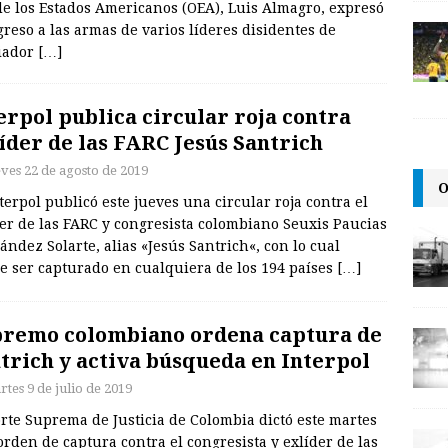
 de los Estados Americanos (OEA), Luis Almagro, expresó
greso a las armas de varios líderes disidentes de
ciador
[…]
erpol publica circular roja contra
íder de las FARC Jesús Santrich
eves 22 de agosto de 2019
O
terpol publicó este jueves una circular roja contra el
er de las FARC y congresista colombiano Seuxis Paucias
ndez Solarte, alias «Jesús Santrich«, con lo cual
e ser capturado en cualquiera de los 194 países
[…]
remo colombiano ordena captura de
trich y activa búsqueda en Interpol
tes 9 de julio de 2019
rte Suprema de Justicia de Colombia dictó este martes
rden de captura contra el congresista y exlíder de las