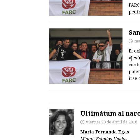
FARC 
pedir
San
mar
El ex
«Jesú
cont
polé
irse
Ultimátum al nar
viernes 20 de abril de 2018
María Fernanda Egas
Miami, Estados Unidos