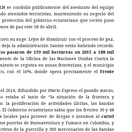
LN se condolió públicamente del asesinato del equipo
ndo atentados terroristas, manteniendo su negocio del
a protección del gobierno ecuatoriano que recién puso
nes de paz este 18 de abril.
guen su auge. Lejos de disminuir con el proceso de paz,
 deja la administración Santos están batiendo récords.
íos pasaron de 159 mil hectáreas en 2015 a 188 mil
ento de la Oficina de las Naciones Unidas Contra la
miento se registra en zonas fronterizas, y el municipio
o, con el 16%, donde opera precisamente el
Frente
el 2014, difundido por
Diario Expreso
el pasado marzo,
o estaba al tanto de “la situación de la frontera y
: la proliferación de actividades ilícitas, las bandas
 El Gobierno ecuatoriano sabía que los frentes 30 y 48
s locales para proveer de drogas e insumos al
cartel
e los puertos de Buenaventura y Tumaco en Colombia, y
ctivos de la guerrilla y 300 mercenarios de las bandas