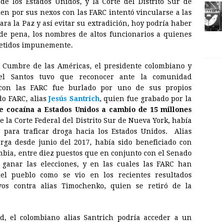
de los Estados Unidos, y la Corte del Distrito Sur de
uien por sus nexos con las FARC intentó vincularse a las
 para la Paz y así evitar su extradición, hoy podría haber
de pena, los nombres de altos funcionarios a quienes
metidos impunemente.
 la Cumbre de las Américas, el presidente colombiano y
l Santos tuvo que reconocer ante la comunidad
 con las FARC fue burlado por uno de sus propios
do FARC, alias
Jesús Santrich
, quien fue grabado por la
e cocaína a Estados Unidos a cambio de 15 millones
de la Corte Federal del Distrito Sur de Nueva York, había
 para traficar droga hacia los Estados Unidos. Alias
rga desde junio del 2017, había sido beneficiado con
mbia, entre diez puestos que en conjunto con el Senado
 ganar las elecciones, y en las cuales las FARC han
el pueblo como se vio en los recientes resultados
os contra alias Timochenko, quien se retiró de la
ld, el colombiano alias Santrich podría acceder a un