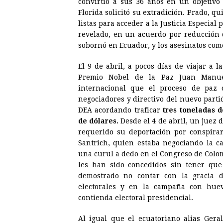
convirtió a sus 36 años en un objetivo 
Florida solicitó su extradición. Prado, q
listas para acceder a la Justicia Especial
revelado, en un acuerdo por reducción 
sobornó en Ecuador, y los asesinatos co
El 9 de abril, a pocos días de viajar a
Premio Nobel de la Paz Juan Manue
internacional que el proceso de paz
negociadores y directivo del nuevo parti
DEA acordando traficar
tres toneladas d
de dólares.
Desde el 4 de abril, un juez 
requerido su deportación por conspirar
Santrich, quien estaba negociando la ca
una curul a dedo en el Congreso de Colo
les han sido concedidos sin tener que
demostrado no contar con la gracia d
electorales y en la campaña con huev
contienda electoral presidencial.
Al igual que el ecuatoriano alias Gera