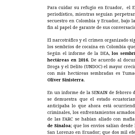
Para cuidar su refugio en Ecuador, el E
periodístico, mientras seguían perpetra
secuestro en Colombia y Ecuador, bajo l
fin al papel de garante de sus conversacio
El narcotráfico y el crimen organizado si
los sembríos de cocaína en Colombia que
Según el informe de la DEA,
los sembr
hectáreas en 2016.
De acuerdo al docum
Droga y el Delito (UNDOC) el mayor creci
con más hectáreas sembradas es Tumac
Oliver Sinisterra
.
En un informe de la SENAIN de febrero d
se demuestra que el estado ecuatorian
anticipaba lo que ahora está ocurriendo
criminales, los enfrentamientos armados.
de las FARC se habían aliado con mafia
de Sinaloa
; que los envíos salían desd
San Lorenzo en Ecuador; que dos mil efe