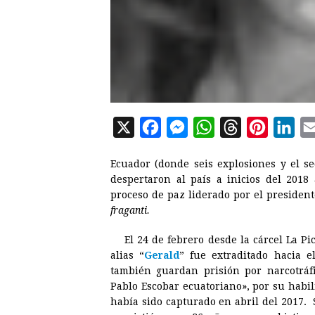
X
F
M
W
T
P
L
a
e
h
h
i
i
Ecuador (donde seis explosiones y el se
c
s
a
r
n
n
despertaron al país a inicios del 2018
e
s
t
e
t
k
proceso de paz liderado por el presiden
fraganti.
b
e
s
a
e
e
o
n
A
d
r
d
El 24 de febrero desde la cárcel La P
o
g
p
s
e
I
alias “
Gerald
” fue extraditado hacia e
también guardan prisión por narcotrá
k
e
p
s
n
Pablo Escobar ecuatoriano», por su habili
r
t
había sido capturado en abril del 2017. 