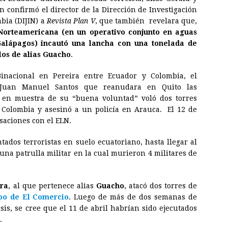
n confirmó el director de la Dirección de Investigación
mbia (DIJIN) a
Revista Plan V
, que también revelara que,
a Norteamericana (en un operativo conjunto en aguas
 Galápagos) incautó una lancha con una tonelada de
los de alias Guacho
.
Binacional en Pereira entre Ecuador y Colombia, el
 Juan Manuel Santos que reanudara en Quito las
 en muestra de su “buena voluntad” voló dos torres
n Colombia y asesinó a un policía en Arauca. El 12 de
saciones con el ELN.
tados terroristas en suelo ecuatoriano, hasta llegar al
una patrulla militar en la cual murieron 4 militares de
rra
, al que pertenece alias
Guacho
, atacó dos torres de
ipo de El Comercio
. Luego de más de dos semanas de
sis, se cree que el 11 de abril habrían sido ejecutados
.