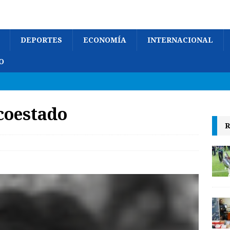
DEPORTES
ECONOMÍA
INTERNACIONAL
O
coestado
R