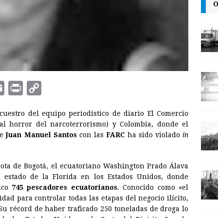
O
E
P
C
m
r
o
cuestro del equipo periodístico de diario El Comercio
a
i
p
 al horror del narcoterrorismo) y Colombia, donde el
i
n
y
te
Juan Manuel Santos
con las
FARC
ha sido violado
in
l
t
L
i
icota de Bogotá, el ecuatoriano Washington Prado Álava
n
l estado de la Florida en los Estados Unidos, donde
fico
745 pescadores ecuatorianos
. Conocido como «el
k
dad para controlar todas las etapas del negocio ilícito,
Su récord de haber traficado 250 toneladas de droga lo