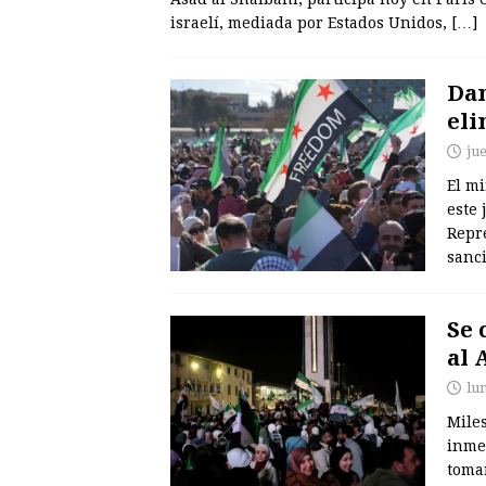
israelí, mediada por Estados Unidos,
[…]
Dam
eli
ju
El mi
este 
Repre
sanc
Se 
al 
lu
Mile
inme
tomar