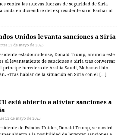
es contra las nuevas fuerzas de seguridad de Siria
la caída en diciembre del expresidente sirio Bachar al
ados Unidos levanta sanciones a Siria
rtes 13 de mayo de 2025
residente estadounidense, Donald Trump, anunció este
s el levantamiento de sanciones a Siria tras conversar
el príncipe heredero de Arabia Saudí, Mohamed bin
n. «Tras hablar de la situación en Siria con el
[…]
U está abierto a aliviar sanciones a
ia
nes 12 de mayo de 2025
residente de Estados Unidos, Donald Trump, se mostró
lunes abierto a la posibilidad de levantar sanciones a