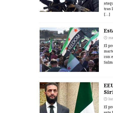
ataqu
tras 
[…]
Est
ma
El p
marte
con 
Salmá
EEU
Sir
lu
El p
este 