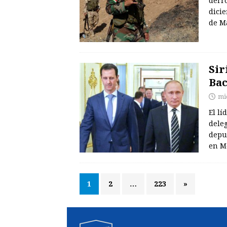
derr
dici
de M
Sir
Bac
mi
El lí
dele
depue
en M
1
2
…
223
»