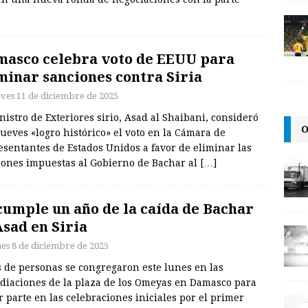
asco celebra voto de EEUU para
minar sanciones contra Siria
eves 11 de diciembre de 2025
nistro de Exteriores sirio, Asad al Shaibani, consideró
O
jueves «logro histórico» el voto en la Cámara de
sentantes de Estados Unidos a favor de eliminar las
iones impuestas al Gobierno de Bachar al
[…]
cumple un año de la caída de Bachar
Asad en Siria
nes 8 de diciembre de 2025
s de personas se congregaron este lunes en las
diaciones de la plaza de los Omeyas en Damasco para
 parte en las celebraciones iniciales por el primer