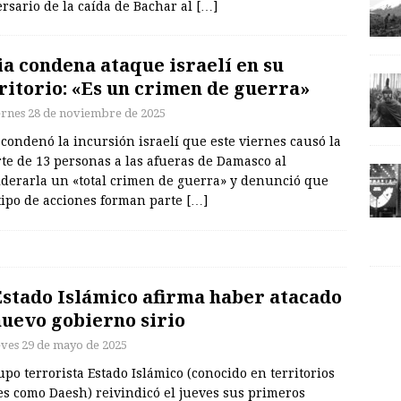
rsario de la caída de Bachar al
[…]
ia condena ataque israelí en su
ritorio: «Es un crimen de guerra»
ernes 28 de noviembre de 2025
 condenó la incursión israelí que este viernes causó la
te de 13 personas a las afueras de Damasco al
iderarla un «total crimen de guerra» y denunció que
tipo de acciones forman parte
[…]
Estado Islámico afirma haber atacado
nuevo gobierno sirio
eves 29 de mayo de 2025
upo terrorista Estado Islámico (conocido en territorios
es como Daesh) reivindicó el jueves sus primeros