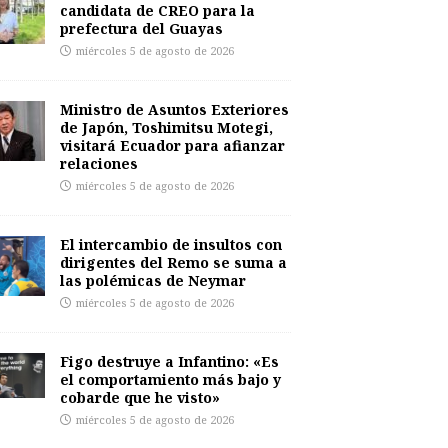
candidata de CREO para la
prefectura del Guayas
miércoles 5 de agosto de 2026
Ministro de Asuntos Exteriores
de Japón, Toshimitsu Motegi,
visitará Ecuador para afianzar
relaciones
miércoles 5 de agosto de 2026
El intercambio de insultos con
dirigentes del Remo se suma a
las polémicas de Neymar
miércoles 5 de agosto de 2026
Figo destruye a Infantino: «Es
el comportamiento más bajo y
cobarde que he visto»
miércoles 5 de agosto de 2026