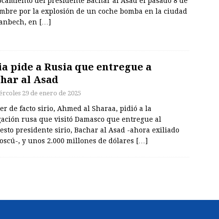
ocamiento del presidente Bachar al Asad el pasado 8 de
embre por la explosión de un coche bomba en la ciudad
anbech, en
[…]
ia pide a Rusia que entregue a
har al Asad
ércoles 29 de enero de 2025
der de facto sirio, Ahmed al Sharaa, pidió a la
gación rusa que visitó Damasco que entregue al
sto presidente sirio, Bachar al Asad -ahora exiliado
oscú-, y unos 2.000 millones de dólares
[…]