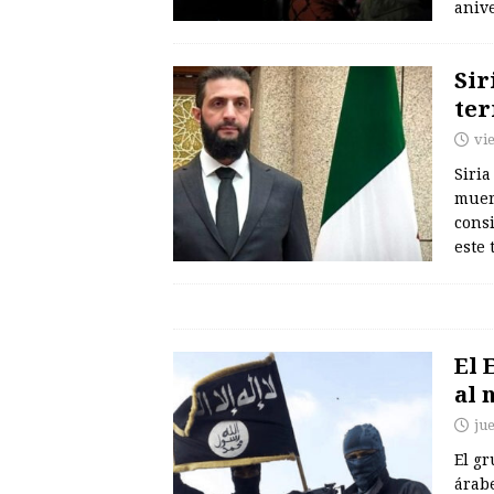
anive
Sir
ter
vi
Siria
muer
cons
este 
El 
al 
ju
El gr
árab