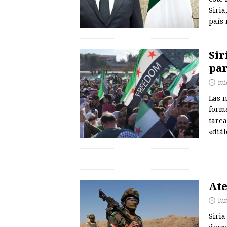
Siria
país
Sir
par
mi
Las n
form
tarea
«diál
Ate
lu
Siria