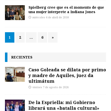
Spielberg cree que es el momento de que
una mujer interprete a Indiana Jones
miércoles 4 de abril de 2018
1
2
…
6
»
RECIENTES
Caso Goleada se dilata por primo
y madre de Aquiles, juez da
ultimátum
viernes 7 de agosto de 2026
De la Espriella: mi Gobierno
librará una «batalla cultural»