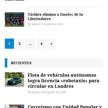
Táchira elimina a Emelec de la
Libertadores
martes 5 de abril de 2016
1
2
…
4
»
RECIENTES
Flota de vehículos autónomos
logra licencia «robotaxis» para
circular en Londres
jueves 6 de agosto de 2026
Correísmo con Unidad Popular y