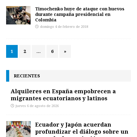
Timochenko huye de ataque con huevos
durante campaña presidencial en
Colombia
domingo 4 de febrero de 2018
1
2
…
6
»
RECIENTES
Alquileres en España empobrecen a
migrantes ecuatorianos y latinos
jueves 6 de agosto de 2026
Ecuador y Japón acuerdan
profundizar el diálogo sobre un