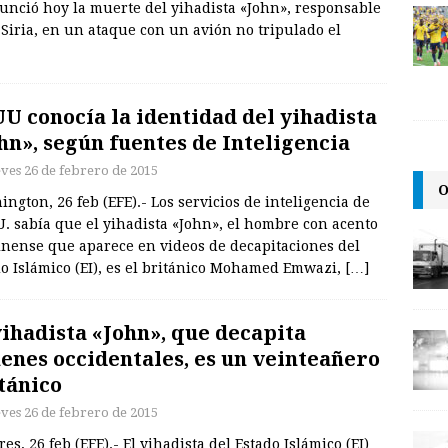
anunció hoy la muerte del yihadista «John», responsable
 Siria, en un ataque con un avión no tripulado el
U conocía la identidad del yihadista
hn», según fuentes de Inteligencia
eves 26 de febrero de 2015
O
ngton, 26 feb (EFE).- Los servicios de inteligencia de
. sabía que el yihadista «John», el hombre con acento
inense que aparece en videos de decapitaciones del
o Islámico (EI), es el británico Mohamed Emwazi,
[…]
yihadista «John», que decapita
enes occidentales, es un veinteañero
tánico
eves 26 de febrero de 2015
es, 26 feb (EFE).- El yihadista del Estado Islámico (EI)