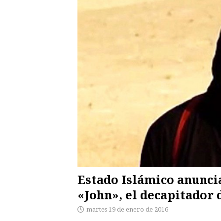
Estado Islámico anuncia
«John», el decapitador 
martes 19 de enero de 2016