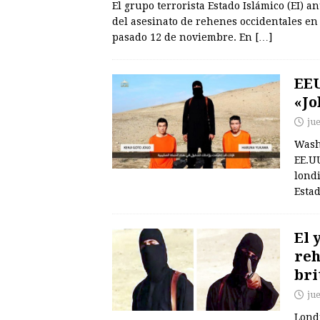
El grupo terrorista Estado Islámico (EI) 
del asesinato de rehenes occidentales en
pasado 12 de noviembre. En
[…]
EEU
«Jo
ju
Washi
EE.UU
lond
Estad
El 
reh
bri
ju
Londr