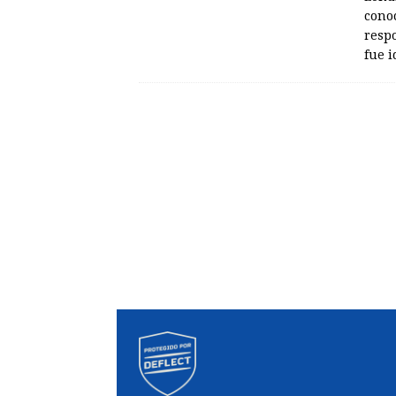
conoc
respo
fue 