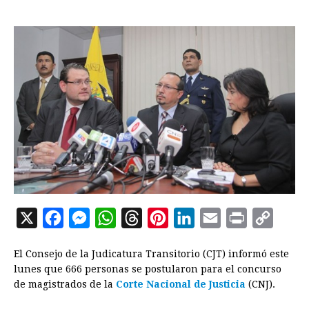
X
F
M
W
T
P
L
E
P
C
a
e
h
h
i
i
m
r
o
El Consejo de la Judicatura Transitorio (CJT) informó este
c
s
a
r
n
n
a
i
p
lunes que 666 personas se postularon para el concurso
e
s
t
e
t
k
i
n
y
de magistrados de la
Corte Nacional de Justicia
(CNJ).
b
e
s
a
e
e
l
t
L