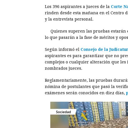
a
e
h
h
i
i
Los 396 aspirantes a jueces de la
Corte Na
c
s
a
r
n
n
rinden desde esta mañana en el Centro d
e
s
t
e
t
k
y la entrevista personal.
b
e
s
a
e
e
Quienes superen las pruebas estarán e
o
n
A
d
r
d
lo que pasarán a la fase de méritos y opos
o
g
p
s
e
I
Según informó el
Consejo de la Judicatu
k
e
p
s
n
aspirantes es para garantizar que no pre
r
t
complejos o cualquier alteración que les
nombrados jueces.
Reglamentariamente, las pruebas durarán 
nómina de postulantes que pasó la verific
exámenes serán conocidos en diez días,