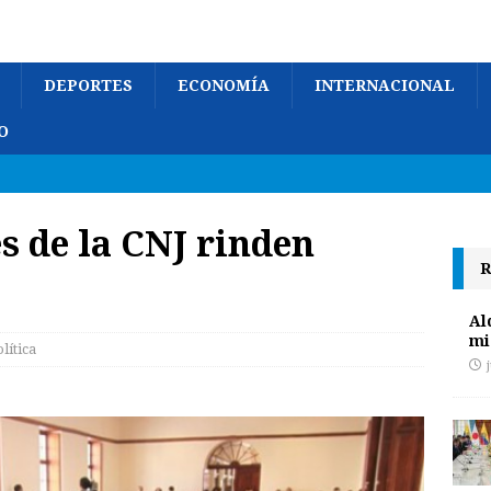
DEPORTES
ECONOMÍA
INTERNACIONAL
O
s de la CNJ rinden
R
Al
mi
lítica