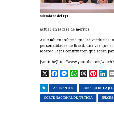
Miembros del CJT
actuar en la fase de méritos.
Así también informó que las veedurías i
personalidades de Brasil, una vez que el
Ricardo Lagos confirmaron que serán par
[youtube]http://www.youtube.com/watch?
X
F
M
W
T
P
L
a
e
h
h
i
i
ASPIRANTES
c
s
a
CONSEJO DE LA JU
r
n
n
e
s
t
e
t
k
CORTE NACIONAL DE JUSTICIA
JUECES
b
e
s
a
e
e
o
n
A
d
r
d