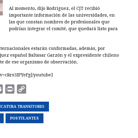
Al momento, dijo Rodríguez, el CJT recibió
importante información de las universidades, en
las que constan nombres de profesionales que
podrían integrar el comité, que quedará listo para
nternacionales estarán conformadas, además, por
 juez español Baltasar Garzón y el expresidente chileno
te de ese organismo de observación.
v=cRrs5IPYeFg[/youtube]
E
P
C
m
r
o
DICATURA TRANSITORIO
a
i
p
i
n
y
POSTULANTES
l
t
L
i