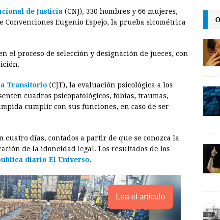
m
r
o
cional de Justicia
(CNJ), 330 hombres y 66 mujeres,
a
i
p
O
e Convenciones Eugenio Espejo, la prueba sicométrica
i
n
y
l
t
L
n el proceso de selección y designación de jueces, con
i
ición.
n
ra Transitorio
(CJT), la evaluación psicológica a los
k
senten cuadros psicopatológicos, fobias, traumas,
 impida cumplir con sus funciones, en caso de ser
cuatro días, contados a partir de que se conozca la
ación de la idoneidad legal. Los resultados de los
publica diario El Universo
.
Lea el artículo