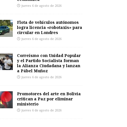
jueves 6 de agosto de 2026
Flota de vehículos autónomos
logra licencia «robotaxis» para
circular en Londres
jueves 6 de agosto de 2026
Correísmo con Unidad Popular
y el Partido Socialista forman
la Alianza Ciudadana y lanzan
a Pábel Muñoz
jueves 6 de agosto de 2026
Promotores del arte en Bolivia
critican a Paz por eliminar
ministerio
jueves 6 de agosto de 2026