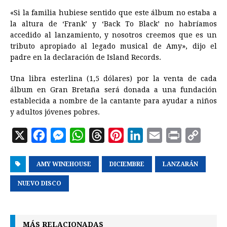
«Si la familia hubiese sentido que este álbum no estaba a
la altura de ‘Frank’ y ‘Back To Black’ no habríamos
accedido al lanzamiento, y nosotros creemos que es un
tributo apropiado al legado musical de Amy», dijo el
padre en la declaración de Island Records.
Una libra esterlina (1,5 dólares) por la venta de cada
álbum en Gran Bretaña será donada a una fundación
establecida a nombre de la cantante para ayudar a niños
y adultos jóvenes pobres.
X
F
M
W
T
P
L
E
P
C
a
e
h
h
i
i
m
r
o
AMY WINEHOUSE
c
s
a
r
DICIEMBRE
n
n
a
LANZARÁN
i
p
e
s
t
e
t
k
i
n
y
NUEVO DISCO
b
e
s
a
e
e
l
t
L
o
n
A
d
r
d
i
MÁS RELACIONADAS
o
g
p
s
e
I
n