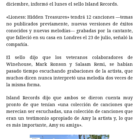
e
s
t
e
t
k
i
n
y
diciembre, informó el lunes el sello Island Records.
b
e
s
a
e
e
l
t
L
«Lioness: Hidden Treasures» tendrá 12 canciones —temas
o
n
A
d
r
d
i
no publicados previamente, nuevas versiones de éxitos
o
g
p
s
e
I
n
conocidos y nuevas melodías— grabadas por la cantante,
que falleció en su casa en Londres el 23 de julio, señaló la
k
e
p
s
n
k
compañía.
r
t
El sello dijo que los veteranos colaboradores de
Winehouse, Mark Ronson y Salaam Remi, se habían
pasado tiempo escuchando grabaciones de la artista, que
muchos dicen nunca interpretó una melodía dos veces de
la misma forma.
Island Records dijo que ambos se dieron cuenta muy
pronto de que tenían «una colección de canciones que
merecían ser escuchadas, una colección de canciones que
eran un testimonio apropiado de Amy la artista y, lo que
es más importante, Amy su amiga».