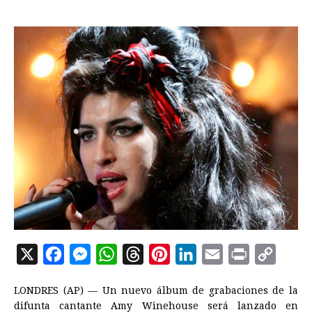
X
F
M
W
T
P
L
E
P
C
a
e
h
h
i
i
m
r
o
LONDRES (AP) — Un nuevo álbum de grabaciones de la
c
s
a
r
n
n
a
i
p
difunta cantante Amy Winehouse será lanzado en