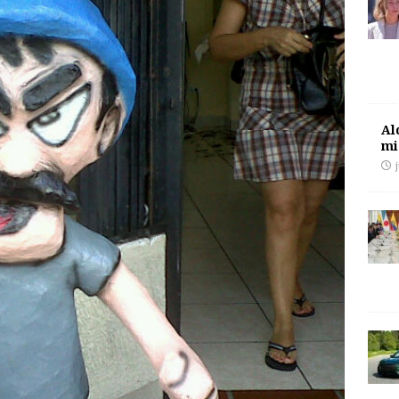
Al
mi