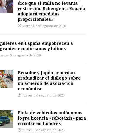
dice que si Italia no levanta
restricción Schengen a España
adoptará «medidas
proporcionales»
viernes 7 de agosto de 2026
quileres en España empobrecen a
grantes ecuatorianos y latinos
jueves 6 de agosto de 2026
Ecuador y Japón acuerdan
profundizar el diálogo sobre
un acuerdo de asociación
económica
jueves 6 de agosto de 2026
Flota de vehículos autónomos
logra licencia «robotaxis» para
circular en Londres
jueves 6 de agosto de 2026