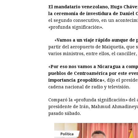
El mandatario venezolano, Hugo Chávez,
c
s
a
r
n
n
la ceremonia de investidura de Daniel 
e
s
t
e
t
k
el segundo consecutivo, en un acontecim
«profunda significación».
b
e
s
a
e
e
o
n
A
d
r
d
«
Vamos a un viaje rápido aunque de 
o
g
p
s
e
I
partir del aeropuerto de Maiquetía, que 
varios ministros, entre ellos, el canciller
k
e
p
s
n
r
t
«
Por eso nos vamos a Nicaragua a compar
pueblos de Centroamérica por este even
importancia geopolítica
«, dijo el presi
cadena nacional de radio y televisión.
Comparó la «profunda significación» del a
presidente de Irán, Mahmud Ahmadineyad
pasado sábado.