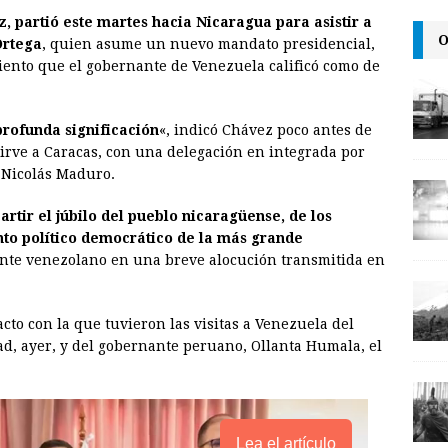
 partió este martes hacia Nicaragua para asistir a
a
i
p
O
Ortega
, quien asume un nuevo mandato presidencial,
i
n
y
iento que el gobernante de Venezuela calificó como de
l
t
L
i
profunda significación
«, indicó Chávez poco antes de
n
sirve a Caracas, con una delegación en integrada por
, Nicolás Maduro.
k
tir el júbilo del pueblo nicaragüense, de los
to político democrático de la más grande
dente venezolano en una breve alocución transmitida en
cto con la que tuvieron las visitas a Venezuela del
, ayer, y del gobernante peruano, Ollanta Humala, el
Lea el artículo