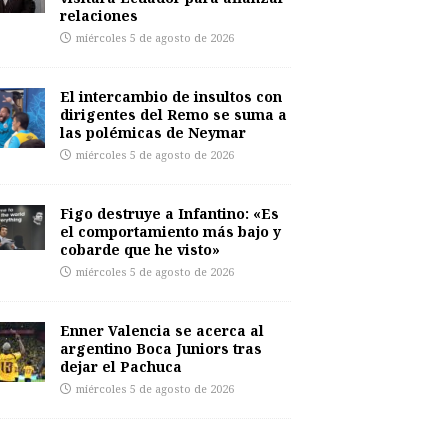
relaciones
miércoles 5 de agosto de 2026
El intercambio de insultos con
dirigentes del Remo se suma a
las polémicas de Neymar
miércoles 5 de agosto de 2026
Figo destruye a Infantino: «Es
el comportamiento más bajo y
cobarde que he visto»
miércoles 5 de agosto de 2026
Enner Valencia se acerca al
argentino Boca Juniors tras
dejar el Pachuca
miércoles 5 de agosto de 2026