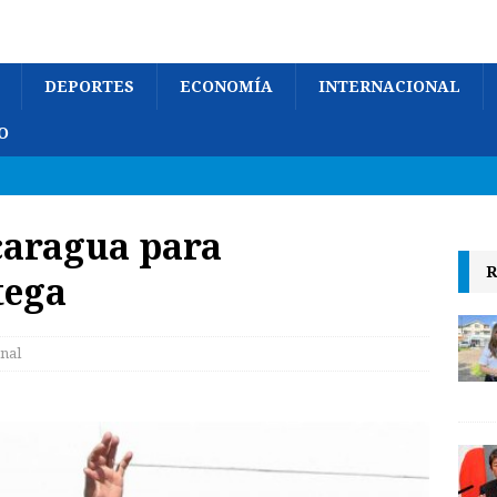
DEPORTES
ECONOMÍA
INTERNACIONAL
O
caragua para
R
tega
nal