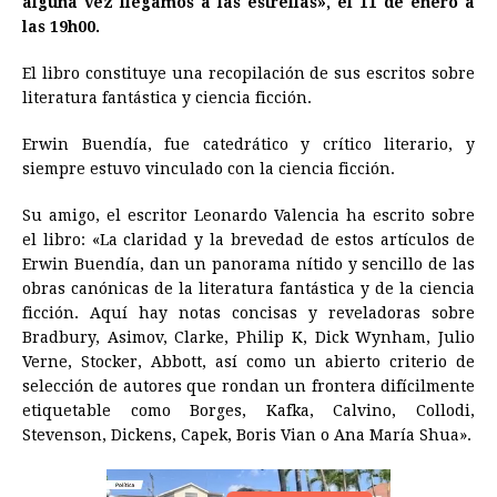
alguna vez llegamos a las estrellas», el 11 de enero a
las 19h00.
b
e
s
a
e
e
l
t
L
o
n
A
d
r
d
i
El libro constituye una recopilación de sus escritos sobre
o
g
p
s
e
I
n
literatura fantástica y ciencia ficción.
k
e
p
s
n
k
Erwin Buendía, fue catedrático y crítico literario, y
r
t
siempre estuvo vinculado con la ciencia ficción.
Su amigo, el escritor Leonardo Valencia ha escrito sobre
el libro: «La claridad y la brevedad de estos artículos de
Erwin Buendía, dan un panorama nítido y sencillo de las
obras canónicas de la literatura fantástica y de la ciencia
ficción. Aquí hay notas concisas y reveladoras sobre
Bradbury, Asimov, Clarke, Philip K, Dick Wynham, Julio
Verne, Stocker, Abbott, así como un abierto criterio de
selección de autores que rondan un frontera difícilmente
etiquetable como Borges, Kafka, Calvino, Collodi,
Stevenson, Dickens, Capek, Boris Vian o Ana María Shua».