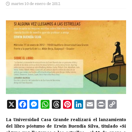
martes 10 de enero de 2012
X
F
M
W
T
P
L
E
P
C
a
e
h
h
i
i
m
r
o
La Universidad Casa Grande realizará el lanzamiento
c
s
a
r
n
n
a
i
p
del libro póstumo de Erwin Buendía Silva, titulado «Si
e
s
t
e
t
k
i
n
y