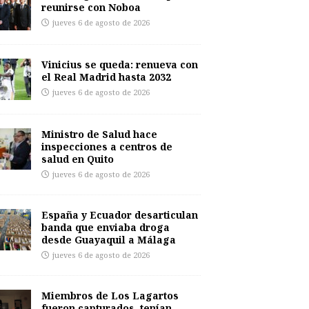
reunirse con Noboa
jueves 6 de agosto de 2026
Vinicius se queda: renueva con
el Real Madrid hasta 2032
jueves 6 de agosto de 2026
Ministro de Salud hace
inspecciones a centros de
salud en Quito
jueves 6 de agosto de 2026
España y Ecuador desarticulan
banda que enviaba droga
desde Guayaquil a Málaga
jueves 6 de agosto de 2026
Miembros de Los Lagartos
fueron capturados, tenían