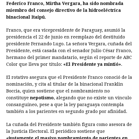
e
s
t
e
t
k
i
n
y
Federico Franco, Mirtha Vergara, ha sido nombrada
miembro del consejo directivo de la hidroeléctrica
b
e
s
a
e
e
l
t
L
binacional Itaipú.
o
n
A
d
r
d
i
o
g
p
s
e
I
n
Franco, que era vicepresidente de Paraguay, asumió la
presidencia el 22 de junio en reemplazo del destituido
k
e
p
s
n
k
presidente Fernando Lugo. La señora Vergara, cuñada del
r
t
Presidente, está casada con el senador Julio César Franco,
hermano del primer mandatario, según el reporte de ABC
Color que lleva por título:
«El Presidente ya mintió»
.
El rotativo asegura que el Presidente Franco conoció de la
nominación, y cita al titular de la binacional Franklin
Boccia, quien sostiene que el nombramiento no
constituye
nepotismo
, alegando que no existe un vínculo
consanguíneo, pese a que la ley paraguaya contempla
también a los parientes en segundo grado por afinidad.
La cuñada del Presidente también figura como asesora de
la Justicia Electoral. El periódico sostiene que
«justamente el masivo nombramiento de parientes en