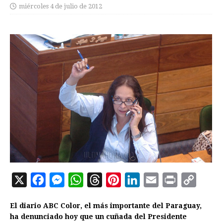
miércoles 4 de julio de 2012
X
F
M
W
T
P
L
E
P
C
a
e
h
h
i
i
m
r
o
El diario ABC Color, el más importante del Paraguay,
c
s
a
r
n
n
a
i
p
ha denunciado hoy que un cuñada del Presidente