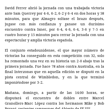
o
n
A
d
r
d
i
o
g
p
s
e
I
n
David Ferrer abrió la jornada con una trabajada victoria
ante Sam Querrey por 4-6, 6-2, 6-2 y 6-4 en dos horas y 58
k
e
p
s
n
k
minutos, para que Almagro soltase el brazo después,
r
t
jugase con más confianza y ganase un durísimo
encuentro contra Isner, por 6-4, 4-6, 6-4, 3-6 y 7-5 en
cuatro horas y 15 minutos para cerrar la jornada con una
espectacular y amplia victoria española.
El conjunto estadounidense, el que mayor número de
victorias ha conseguido en esta competición con 32, solo
ha remontado una vez en su historia un 2-0 abajo tras la
primera jornada. Fue hace 78 años contra Australia, en la
final Interzonas que en aquella edición se disputó en la
pista central de Wimbledon, y en la que terminó
imponiéndose por 3-2.
Mañana, domingo, a partir de las 14:00 horas, se
disputará el encuentro de dobles entre Marcel
Granollers-Marc López contra los hermanos Mike y Bob
Bryant, recientes campeones del Abierto de EE.UU.