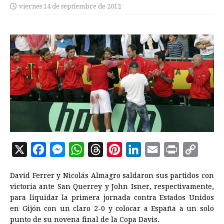
viernes 14 de septiembre de 2012
X
F
M
W
T
P
L
E
P
C
a
e
h
h
i
i
m
r
o
David Ferrer y Nicolás Almagro saldaron sus partidos con
c
s
a
r
n
n
a
i
p
victoria ante San Querrey y John Isner, respectivamente,
e
s
t
e
t
k
i
n
y
para liquidar la primera jornada contra Estados Unidos
en Gijón con un claro 2-0 y colocar a España a un solo
b
e
s
a
e
e
l
t
L
punto de su novena final de la Copa Davis.