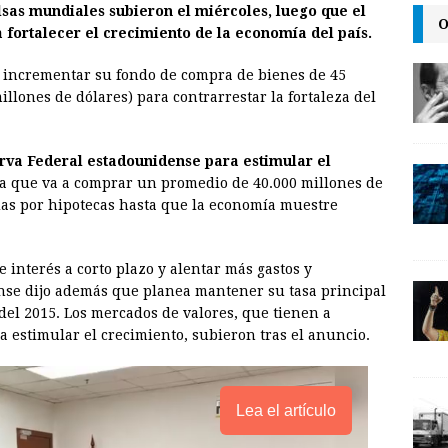
lsas mundiales subieron el miércoles, luego que el
a
i
p
O
fortalecer el crecimiento de la economía del país.
i
n
y
 a incrementar su fondo de compra de bienes de 45
l
t
L
illones de dólares) para contrarrestar la fortaleza del
i
n
erva Federal estadounidense para estimular el
k
a que va a comprar un promedio de 40.000 millones de
as por hipotecas hasta que la economía muestre
de interés a corto plazo y alentar más gastos y
nse dijo además que planea mantener su tasa principal
del 2015. Los mercados de valores, que tienen a
 estimular el crecimiento, subieron tras el anuncio.
Lea el artículo