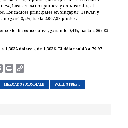
,2%, hasta 20.841,91 puntos; y en Australia, el
os. Los índices principales en Singapur, Taiwán y
ano ganó 0,2%, hasta 2.007,88 puntos.
r sexto día consecutivo, ganando 0,4%, hasta 2.067,83
.
 a 1,3032 dólares, de 1,3036. El dólar subió a 79,97
E
P
C
m
r
o
a
MERCADOS MUNDIALE
i
p
WALL STREET
i
n
y
l
t
L
i
n