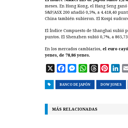
meses. En Hong Kong, el Hang Seng ganó 1
S&P/ASX 200 añadió 0,5%, a 4.418,40 punt
China también subieron. El Kospi sudcore
El Índice Compuesto de Shanghai subió po
puntos. El Shenzhen subió 0,7%, a 865,73
En los mercados cambiarios,
el euro cayó
yenes, de 78,86 yenes.
X
F
M
W
T
P
L
a
e
h
h
i
i
BANCO DE JAPÓN
c
s
a
r
DOW JONES
n
n
e
s
t
e
t
k
b
e
s
a
e
e
MÁS RELACIONADAS
o
n
A
d
r
d
o
g
p
s
e
I