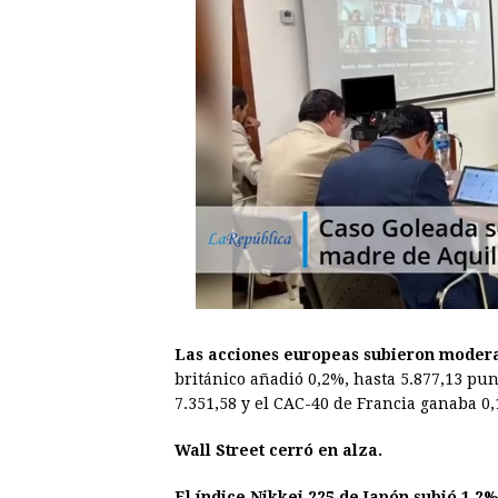
Las acciones europeas subieron modera
británico añadió 0,2%, hasta 5.877,13 pu
7.351,58 y el CAC-40 de Francia ganaba 0,
Wall Street cerró en alza.
El índice Nikkei 225 de Japón subió 1,2%