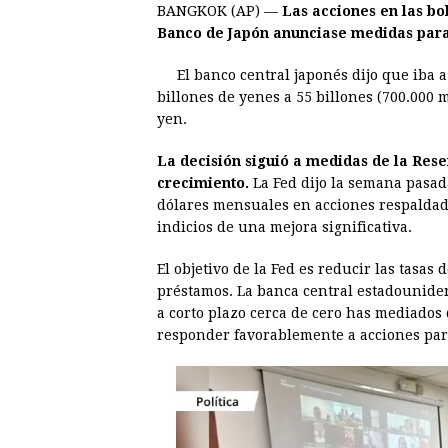
BANGKOK (AP) —
Las acciones en las bo
c
s
a
r
n
n
Banco de Japón anunciase medidas para 
e
s
t
e
t
k
El banco central japonés dijo que iba
b
e
s
a
e
e
billones de yenes a 55 billones (700.000 m
o
n
A
d
r
d
yen.
o
g
p
s
e
I
La decisión siguió a medidas de la Res
k
e
p
s
n
crecimiento.
La Fed dijo la semana pasad
r
t
dólares mensuales en acciones respaldad
indicios de una mejora significativa.
El objetivo de la Fed es reducir las tasas 
préstamos. La banca central estadounide
a corto plazo cerca de cero has mediados 
responder favorablemente a acciones para