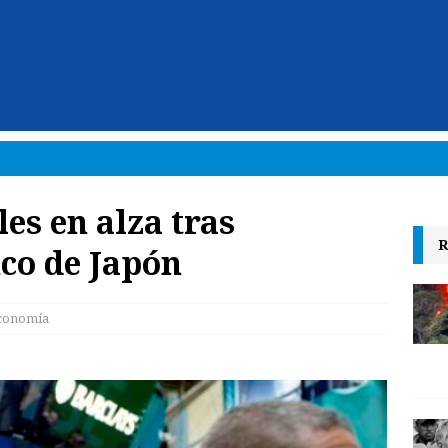
s en alza tras
R
nco de Japón
conomía