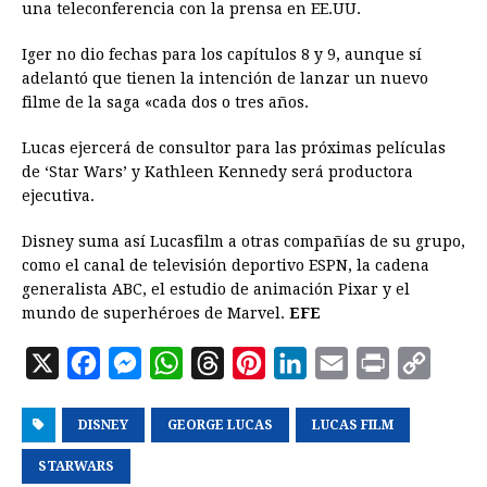
una teleconferencia con la prensa en EE.UU.
Iger no dio fechas para los capítulos 8 y 9, aunque sí
adelantó que tienen la intención de lanzar un nuevo
filme de la saga «cada dos o tres años.
Lucas ejercerá de consultor para las próximas películas
de ‘Star Wars’ y Kathleen Kennedy será productora
ejecutiva.
Disney suma así Lucasfilm a otras compañías de su grupo,
como el canal de televisión deportivo ESPN, la cadena
generalista ABC, el estudio de animación Pixar y el
mundo de superhéroes de Marvel.
EFE
X
F
M
W
T
P
L
E
P
C
a
e
h
h
i
i
m
r
o
DISNEY
c
s
GEORGE LUCAS
a
r
n
n
LUCAS FILM
a
i
p
e
s
t
e
t
k
i
n
y
STARWARS