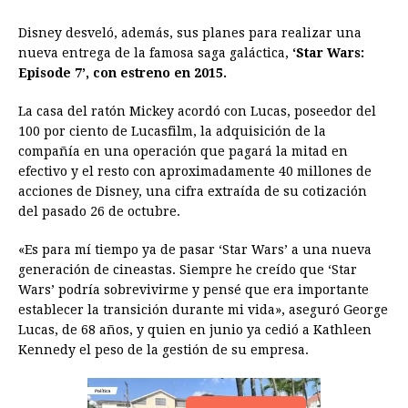
o
n
A
d
r
d
i
o
g
p
s
e
I
n
Disney desveló, además, sus planes para realizar una
nueva entrega de la famosa saga galáctica,
‘Star Wars:
k
e
p
s
n
k
Episode 7’, con estreno en 2015.
r
t
La casa del ratón Mickey acordó con Lucas, poseedor del
100 por ciento de Lucasfilm, la adquisición de la
compañía en una operación que pagará la mitad en
efectivo y el resto con aproximadamente 40 millones de
acciones de Disney, una cifra extraída de su cotización
del pasado 26 de octubre.
«Es para mí tiempo ya de pasar ‘Star Wars’ a una nueva
generación de cineastas. Siempre he creído que ‘Star
Wars’ podría sobrevivirme y pensé que era importante
establecer la transición durante mi vida», aseguró George
Lucas, de 68 años, y quien en junio ya cedió a Kathleen
Kennedy el peso de la gestión de su empresa.