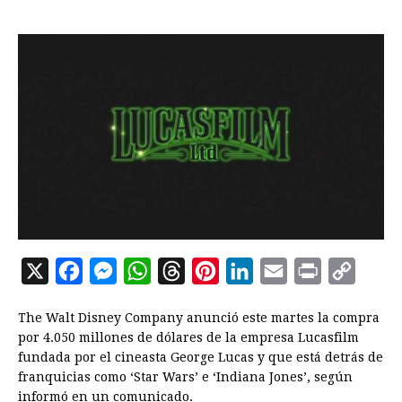
X
F
M
W
T
P
L
E
P
C
a
e
h
h
i
i
m
r
o
The Walt Disney Company anunció este martes la compra
c
s
a
r
n
n
a
i
p
por 4.050 millones de dólares de la empresa Lucasfilm
e
s
t
e
t
k
i
n
y
fundada por el cineasta George Lucas y que está detrás de
franquicias como ‘Star Wars’ e ‘Indiana Jones’, según
b
e
s
a
e
e
l
t
L
informó en un comunicado.