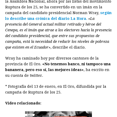
la Asamblea Nacional, ahora por las listas del movimiento
e
s
t
e
t
k
i
n
y
Ruptura de los 25, se ha convertido en un imán en la
campaña del candidato presidencial Norman Wray,
b
e
s
a
e
e
l
t
según
L
lo describe una crónica del diario La Hora.
«La
o
n
A
d
r
d
i
presencia del General actual militar retirado y héroe del
o
g
p
s
e
I
n
Cenepa, es el imán que atrae a los electores hacia la presencia
del candidato presidencial, que entre sus propuestas de
k
e
p
s
n
k
campaña, está la necesidad de reducir los niveles de pobreza
r
t
que existen en el Ecuador»
, describe el diario.
Wray ha caminado hoy por diversos cantones de la
provincia de El Oro.
«No tenemos banco, ni tampoco una
bananera, pero eso sí, las mejores ideas»
, ha escrito en
su cuenta de twitter.
* Fotografía del 13 de enero, en El Oro, difundida por la
campaña de Ruptura de los 25.
Video relacionado: