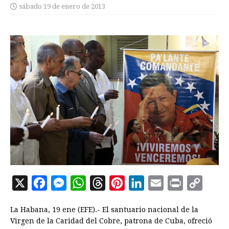
sábado 19 de enero de 2013
X
F
M
W
T
P
L
E
P
C
a
e
h
h
i
i
m
r
o
La Habana, 19 ene (EFE).- El santuario nacional de la
c
s
a
r
n
n
a
i
p
Virgen de la Caridad del Cobre, patrona de Cuba, ofreció
e
s
t
e
t
k
i
n
y