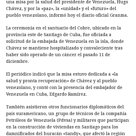
una misa por la salud del presidente de Venezuela, Hugo
Chávez, y por la «paz», la «unidad» y el «futuro» del
b
e
s
a
e
e
l
t
L
pueblo venezolano, informó hoy el diario oficial Granma.
o
n
A
d
r
d
i
o
g
p
s
e
I
n
La ceremonia en el santuario del Cobre, ubicado en la
provincia este de Santiago de Cuba, fue oficiada a
k
e
p
s
n
k
solicitud de la embajada de Venezuela en la isla, donde
r
t
Chávez se mantiene hospitalizado y convaleciente tras
haber sido operado de un cáncer el pasado 11 de
diciembre.
El periódico indicó que la misa estuvo dedicada a «la
salud y pronta recuperación» de Chávez y al pueblo
venezolano, y contó con la presencia del embajador de
Venezuela en Cuba, Edgardo Ramírez.
También asistieron otros funcionarios diplomáticos del
país suramericano, un grupo de técnicos de la compañía
Petróleos de Venezuela (Pdvsa) y militares que participan
en la construcción de viviendas en Santiago para los
damnificados del huracán «Sandy», que afectó la región