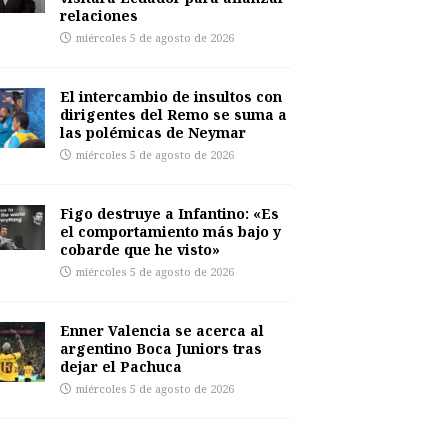
relaciones
miércoles 5 de agosto de 2026
El intercambio de insultos con
dirigentes del Remo se suma a
las polémicas de Neymar
miércoles 5 de agosto de 2026
Figo destruye a Infantino: «Es
el comportamiento más bajo y
cobarde que he visto»
miércoles 5 de agosto de 2026
Enner Valencia se acerca al
argentino Boca Juniors tras
dejar el Pachuca
miércoles 5 de agosto de 2026