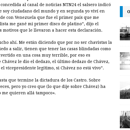
a
i
p
concedida al canal de noticias NTN24 el salsero indicó
i
n
y
O
e soy ciudadano del mundo y en segunda yo viví en
de con Venezuela que fue el primer país que me
l
t
L
lista me gané mi primer disco de platino”, dijo el
i
s motivos que le llevaron a hacer esta declaración.
n
ho ahí. Me están diciendo que por no ser chavistas la
k
iedo a salir, tienen que tener las casas blindadas como
vertido en una cosa muy terrible, por eso es
e Chávez le dio el dedazo, el último dedazo de Chávez,
el vicepresidente legítimo, si Chávez no está vivo”.
ta que termine la dictadura de los Castro. Sobre
eces, pero yo creo que (lo que dije sobre Chávez) ha
o me quieren allá tampoco».