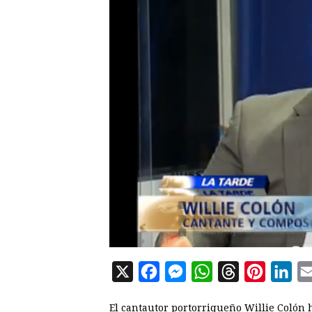
X
F
M
W
T
P
L
a
e
h
h
i
i
El cantautor portorriqueño Willie Colón 