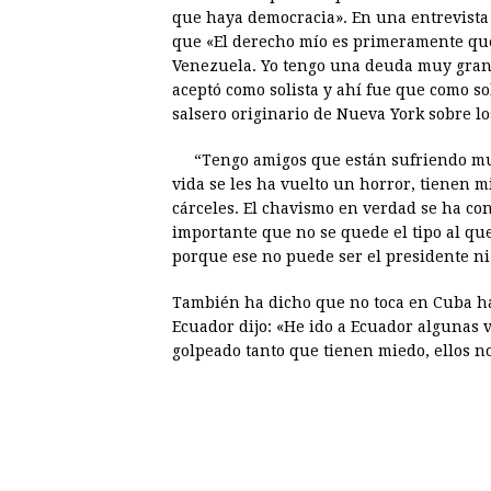
c
s
a
r
n
n
que haya democracia». En una entrevista 
e
s
t
e
t
k
que «El derecho mío es primeramente qu
Venezuela. Yo tengo una deuda muy gran
b
e
s
a
e
e
aceptó como solista y ahí fue que como so
o
n
A
d
r
d
salsero originario de Nueva York sobre lo
o
g
p
s
e
I
“Tengo amigos que están sufriendo muc
k
e
p
s
n
vida se les ha vuelto un horror, tienen m
r
t
cárceles. El chavismo en verdad se ha con
importante que no se quede el tipo al qu
porque ese no puede ser el presidente ni 
También ha dicho que no toca en Cuba has
Ecuador dijo: «He ido a Ecuador algunas v
golpeado tanto que tienen miedo, ellos n