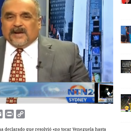
E
P
C
m
r
o
ha declarado que resolvió «no tocar Venezuela hasta