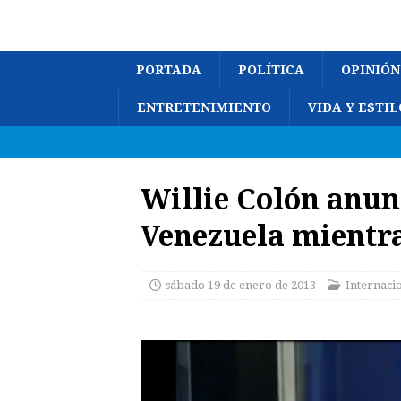
PORTADA
POLÍTICA
OPINIÓN
ENTRETENIMIENTO
VIDA Y ESTIL
Willie Colón anun
Venezuela mientr
sábado 19 de enero de 2013
Internaci