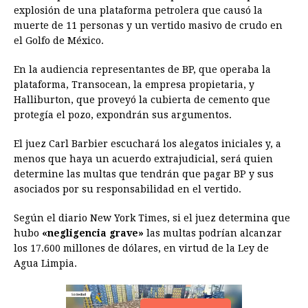
explosión de una plataforma petrolera que causó la
b
e
s
a
e
e
l
t
L
muerte de 11 personas y un vertido masivo de crudo en
o
n
A
d
r
d
i
el Golfo de México.
o
g
p
s
e
I
n
En la audiencia representantes de BP, que operaba la
k
e
p
s
n
k
plataforma, Transocean, la empresa propietaria, y
r
t
Halliburton, que proveyó la cubierta de cemento que
protegía el pozo, expondrán sus argumentos.
El juez Carl Barbier escuchará los alegatos iniciales y, a
menos que haya un acuerdo extrajudicial, será quien
determine las multas que tendrán que pagar BP y sus
asociados por su responsabilidad en el vertido.
Según el diario New York Times, si el juez determina que
hubo
«negligencia grave»
las multas podrían alcanzar
los 17.600 millones de dólares, en virtud de la Ley de
Agua Limpia.