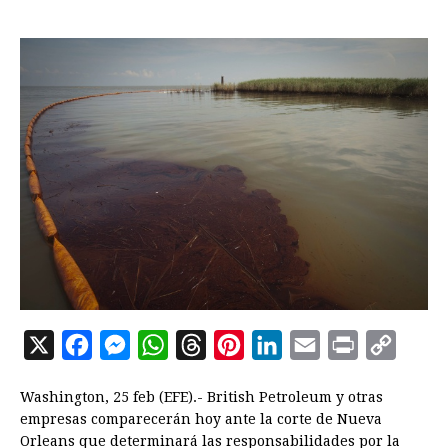
X
F
M
W
T
P
L
E
P
C
a
e
h
h
i
i
m
r
o
Washington, 25 feb (EFE).- British Petroleum y otras
c
s
a
r
n
n
a
i
p
empresas comparecerán hoy ante la corte de Nueva
e
s
t
e
t
k
i
n
y
Orleans que determinará las responsabilidades por la