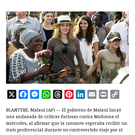
X
F
M
W
T
P
L
E
P
C
a
e
h
h
i
i
m
r
o
BLANTYRE, Malaui (AP) — El gobierno de Malaui lanzó
c
s
a
r
n
n
a
i
p
una andanada de críticas furiosas contra Madonna el
e
s
t
e
t
k
i
n
y
miércoles, al afirmar que la cantante esperaba recibir un
trato preferencial durante su controvertido viaje por el
b
e
s
a
e
e
l
t
L