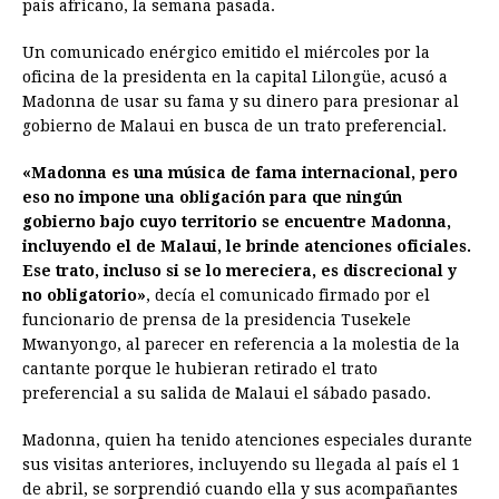
país africano, la semana pasada.
o
n
A
d
r
d
i
o
g
p
s
e
I
n
Un comunicado enérgico emitido el miércoles por la
oficina de la presidenta en la capital Lilongüe, acusó a
k
e
p
s
n
k
Madonna de usar su fama y su dinero para presionar al
r
t
gobierno de Malaui en busca de un trato preferencial.
«Madonna es una música de fama internacional, pero
eso no impone una obligación para que ningún
gobierno bajo cuyo territorio se encuentre Madonna,
incluyendo el de Malaui, le brinde atenciones oficiales.
Ese trato, incluso si se lo mereciera, es discrecional y
no obligatorio»
, decía el comunicado firmado por el
funcionario de prensa de la presidencia Tusekele
Mwanyongo, al parecer en referencia a la molestia de la
cantante porque le hubieran retirado el trato
preferencial a su salida de Malaui el sábado pasado.
Madonna, quien ha tenido atenciones especiales durante
sus visitas anteriores, incluyendo su llegada al país el 1
de abril, se sorprendió cuando ella y sus acompañantes