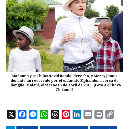
Madonna y sus hijos David Banda, derecha, y Mercy James
durante un recorrido por el orfanato Mphandura cerca de
Lilongüe, Malaui, el viernes 5 de abril de 2013. (Foto AP/Thoko
Chikondi)
X
F
M
W
T
P
L
E
P
C
a
e
h
h
i
i
m
r
o