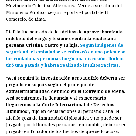
Movimiento Colectivo Alternativa Verde a su salida del
o
n
A
d
r
d
i
Ministerio Público, según reporta el portal de El
o
g
p
s
e
I
n
Comercio, de Lima.
k
e
p
s
n
k
Riofrío fue acusado de los delitos de
aprovechamiento
r
t
indebido del cargo y lesiones contra la ciudadana
peruana Cristina Castro y su hija.
Según imágenes de
seguridad, el embajador se enfrascó en una pelea con
las ciudadanas peruanas luego una discusión.
Riofrío
tiró una patada y habría realizado insultos racistas.
“Acá seguirá la investigación pero Riofrío debería ser
juzgado en su país según el principio de
extraterritorialidad definido en el Convenio de Viena.
Acá seguiremos la denuncia y si es necesario
llegaremos a la Corte Internacional de Derechos
Humanos”
, dijo en declaraciones al peruano Canal N.
Riofrío goza de inmunidad diplomática y no puede ser
juzgado por tribunales peruanos; en cambio, deberá ser
juzgado en Ecuador de los hechos de que se lo acusa.