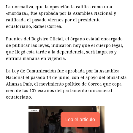
o
n
A
d
r
d
i
La normativa, que la oposición la califica como una
o
g
p
s
e
I
n
«mordaza», fue aprobada por la Asamblea Nacional y
ratificada el pasado viernes por el presidente
k
e
p
s
n
k
ecuatoriano, Rafael Correa.
r
t
Fuentes del Registro Oficial, el órgano estatal encargado
de publicar las leyes, indicaron hoy que el cuerpo legal,
que llegó esta tarde a la dependencia, será impreso y
entrará mañana en vigencia.
La Ley de Comunicación fue aprobada por la Asamblea
Nacional el pasado 14 de junio, con el apoyo del oficialista
Alianza País, el movimiento político de Correa que copa
cien de los 137 escaños del parlamento unicameral
ecuatoriano.
Lea el artículo