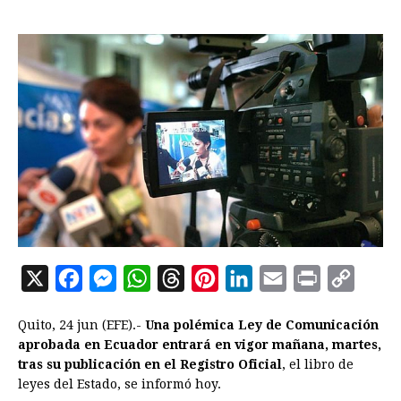
X
F
M
W
T
P
L
E
P
C
a
e
h
h
i
i
m
r
o
Quito, 24 jun (EFE).-
Una polémica Ley de Comunicación
c
s
a
r
n
n
a
i
p
aprobada en Ecuador entrará en vigor mañana, martes,
e
s
t
e
t
k
i
n
y
tras su publicación en el Registro Oficial
, el libro de
leyes del Estado, se informó hoy.
b
e
s
a
e
e
l
t
L