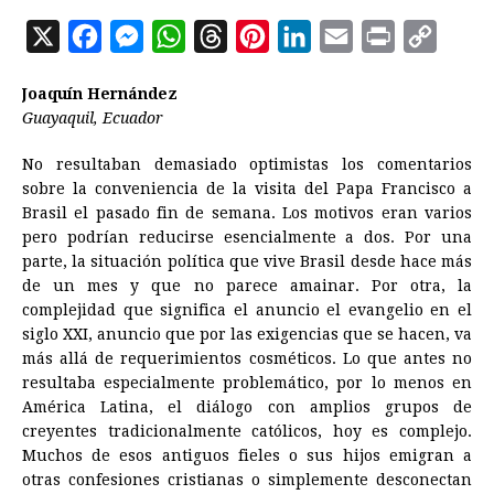
X
F
M
W
T
P
L
E
P
C
a
e
h
h
i
i
m
r
o
Joaquín Hernández
c
s
a
r
n
n
a
i
p
Guayaquil, Ecuador
e
s
t
e
t
k
i
n
y
No resultaban demasiado optimistas los comentarios
b
e
s
a
e
e
l
t
L
sobre la conveniencia de la visita del Papa Francisco a
o
n
A
d
r
d
i
Brasil el pasado fin de semana. Los motivos eran varios
o
g
p
s
e
I
n
pero podrían reducirse esencialmente a dos. Por una
parte, la situación política que vive Brasil desde hace más
k
e
p
s
n
k
de un mes y que no parece amainar. Por otra, la
r
t
complejidad que significa el anuncio el evangelio en el
siglo XXI, anuncio que por las exigencias que se hacen, va
más allá de requerimientos cosméticos. Lo que antes no
resultaba especialmente problemático, por lo menos en
América Latina, el diálogo con amplios grupos de
creyentes tradicionalmente católicos, hoy es complejo.
Muchos de esos antiguos fieles o sus hijos emigran a
otras confesiones cristianas o simplemente desconectan