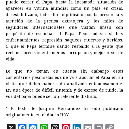
puede correr el Papa, hasta la incómoda situación de
aparecer en vitrina mundial como un país en crisis,
desestabilizado, todo ello amplificado por la presencia y
atención de la prensa extranjera y los miles de
seguidores internacionales que visitan Brasil con
propósito de escuchar al Papa. Peor todavía si hay
enfrentamientos, represión, saqueos, muertos y heridos.
O que el Papa termine dando respaldo a la gente que
reclama precisamente menos corrupción y mejor nivel de
vida.
Lo que no toman en cuenta sin embargo estos
comentarios pesimistas es qué va a aportar el Papa en su
visita que debió haber sido analizada cuidadosamente.
En una época de difícil sintonía y de exceso de ruido, la
voz del papa puede ser un referente distinto.
* El texto de Joaquín Hernández ha sido publicado
originalmente en el diario HOY.
X
F
M
W
T
P
L
E
P
C