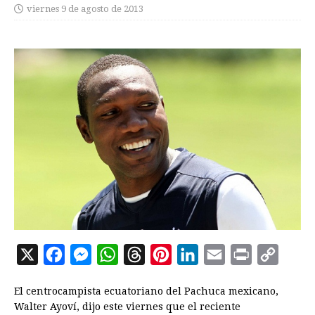
viernes 9 de agosto de 2013
X
F
M
W
T
P
L
E
P
C
a
e
h
h
i
i
m
r
o
El centrocampista ecuatoriano del Pachuca mexicano,
c
s
a
r
n
n
a
i
p
Walter Ayoví, dijo este viernes que el reciente