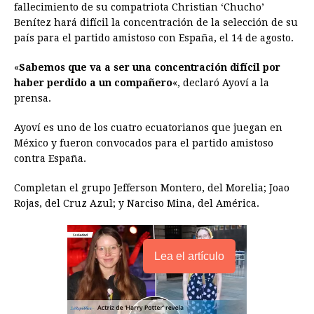
e
s
t
e
t
k
i
n
y
fallecimiento de su compatriota Christian ‘Chucho’
Benítez hará difícil la concentración de la selección de su
b
e
s
a
e
e
l
t
L
país para el partido amistoso con España, el 14 de agosto.
o
n
A
d
r
d
i
o
g
p
s
e
I
n
«
Sabemos que va a ser una concentración difícil por
haber perdido a un compañero
«, declaró Ayoví a la
k
e
p
s
n
k
prensa.
r
t
Ayoví es uno de los cuatro ecuatorianos que juegan en
México y fueron convocados para el partido amistoso
contra España.
Completan el grupo Jefferson Montero, del Morelia; Joao
Rojas, del Cruz Azul; y Narciso Mina, del América.
Lea el artículo