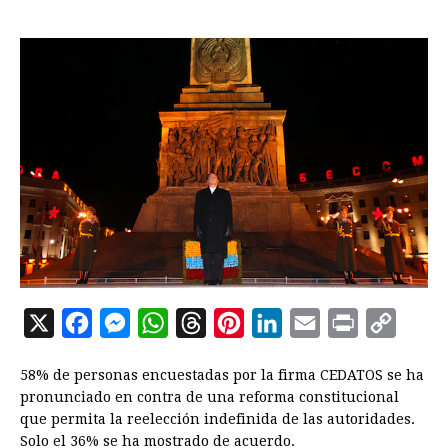
X
F
M
W
T
P
L
E
P
C
a
e
h
h
i
i
m
r
o
58% de personas encuestadas por la firma CEDATOS se ha
c
s
a
r
n
n
a
i
p
pronunciado en contra de una reforma constitucional
e
s
t
e
t
k
i
n
y
que permita la reelección indefinida de las autoridades.
Solo el 36% se ha mostrado de acuerdo.
b
e
s
a
e
e
l
t
L