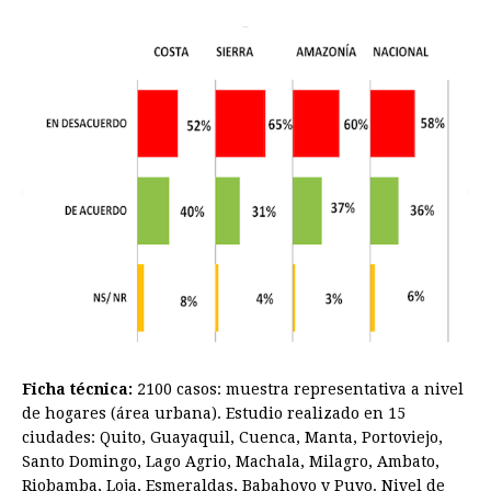
o
n
A
d
r
d
i
o
g
p
s
e
I
n
k
e
p
s
n
k
r
t
Ficha técnica:
2100 casos: muestra representativa a nivel
de hogares (área urbana). Estudio realizado en 15
ciudades: Quito, Guayaquil, Cuenca, Manta, Portoviejo,
Santo Domingo, Lago Agrio, Machala, Milagro, Ambato,
Riobamba, Loja, Esmeraldas, Babahoyo y Puyo. Nivel de