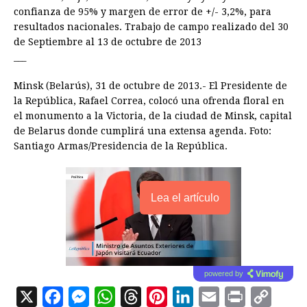
confianza de 95% y margen de error de +/- 3,2%, para
resultados nacionales. Trabajo de campo realizado del 30
de Septiembre al 13 de octubre de 2013
___
Minsk (Belarús), 31 de octubre de 2013.- El Presidente de
la República, Rafael Correa, colocó una ofrenda floral en
el monumento a la Victoria, de la ciudad de Minsk, capital
de Belarus donde cumplirá una extensa agenda. Foto:
Santiago Armas/Presidencia de la República.
Lea el artículo
powered by
X
F
M
W
T
P
L
E
P
C