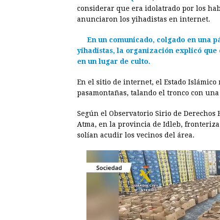
e
s
t
e
t
k
considerar que era idolatrado por los hab
anunciaron los yihadistas en internet.
b
e
s
a
e
e
o
n
A
d
r
d
En un comunicado, colgado en una p
o
g
p
s
e
I
yihadistas, la organización explicó que 
en un lugar de culto.
k
e
p
s
n
r
t
En el sitio de internet, el Estado Islámi
pasamontañas, talando el tronco con una
Según el Observatorio Sirio de Derechos 
Atma, en la provincia de Idleb, fronteriz
solían acudir los vecinos del área.