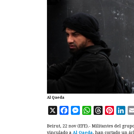
Al Qaeda
X
F
M
W
T
P
L
a
e
h
h
i
i
Beirut, 22 nov (EFE).- Militantes del grupo
c
s
a
r
n
n
vinculado a
Al Qaeda
, han cortado un ár