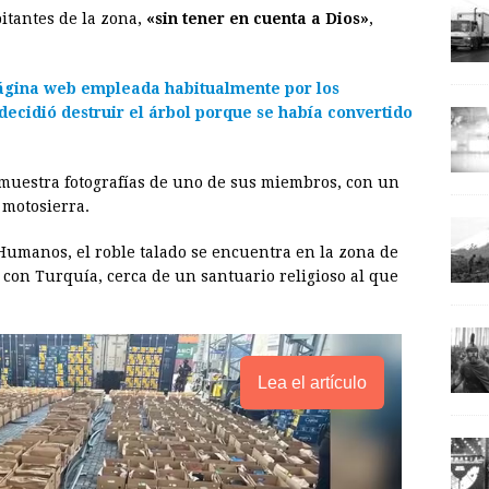
i
n
y
itantes de la zona,
«sin tener en cuenta a Dios»
,
l
t
L
i
ágina web empleada habitualmente por los
n
decidió destruir el árbol porque se había convertido
k
co muestra fotografías de uno de sus miembros, con un
 motosierra.
Humanos, el roble talado se encuentra en la zona de
a con Turquía, cerca de un santuario religioso al que
Lea el artículo