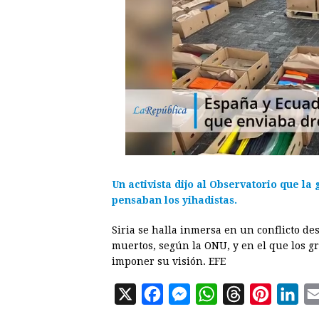
Un activista dijo al Observatorio que la 
pensaban los yihadistas.
Siria se halla inmersa en un conflicto d
muertos, según la ONU, y en el que los g
imponer su visión. EFE
X
F
M
W
T
P
L
a
e
h
h
i
i