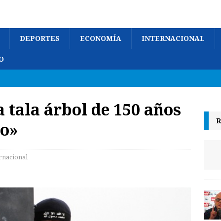
DEPORTES
ECONOMÍA
INTERNACIONAL
O
 tala árbol de 150 años
R
do»
rnacional