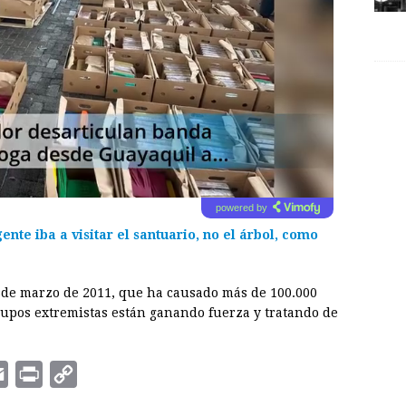
powered by
gente iba a visitar el santuario, no el árbol, como
esde marzo de 2011, que ha causado más de 100.000
rupos extremistas están ganando fuerza y tratando de
E
P
C
m
r
o