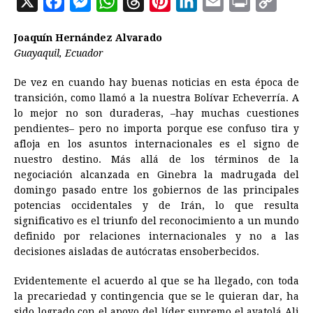
X
F
M
W
T
P
L
E
P
C
a
e
h
h
i
i
m
r
o
Joaquín Hernández Alvarado
c
s
a
r
n
n
a
i
p
Guayaquil, Ecuador
e
s
t
e
t
k
i
n
y
De vez en cuando hay buenas noticias en esta época de
b
e
s
a
e
e
l
t
L
transición, como llamó a la nuestra Bolívar Echeverría. A
o
n
A
d
r
d
i
lo mejor no son duraderas, –hay muchas cuestiones
o
g
p
s
e
I
n
pendientes– pero no importa porque ese confuso tira y
afloja en los asuntos internacionales es el signo de
k
e
p
s
n
k
nuestro destino. Más allá de los términos de la
r
t
negociación alcanzada en Ginebra la madrugada del
domingo pasado entre los gobiernos de las principales
potencias occidentales y de Irán, lo que resulta
significativo es el triunfo del reconocimiento a un mundo
definido por relaciones internacionales y no a las
decisiones aisladas de autócratas ensoberbecidos.
Evidentemente el acuerdo al que se ha llegado, con toda
la precariedad y contingencia que se le quieran dar, ha
sido logrado con el apoyo del líder supremo el ayatolá Ali