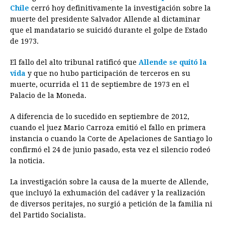
c
s
a
r
n
n
a
i
p
Chile
cerró hoy definitivamente la investigación sobre la
e
s
t
e
t
k
i
n
y
muerte del presidente Salvador Allende al dictaminar
que el mandatario se suicidó durante el golpe de Estado
b
e
s
a
e
e
l
t
L
de 1973.
o
n
A
d
r
d
i
o
g
p
s
e
I
n
El fallo del alto tribunal ratificó que
Allende se quitó la
vida
y que no hubo participación de terceros en su
k
e
p
s
n
k
muerte, ocurrida el 11 de septiembre de 1973 en el
r
t
Palacio de la Moneda.
A diferencia de lo sucedido en septiembre de 2012,
cuando el juez Mario Carroza emitió el fallo en primera
instancia o cuando la Corte de Apelaciones de Santiago lo
confirmó el 24 de junio pasado, esta vez el silencio rodeó
la noticia.
La investigación sobre la causa de la muerte de Allende,
que incluyó la exhumación del cadáver y la realización
de diversos peritajes, no surgió a petición de la familia ni
del Partido Socialista.