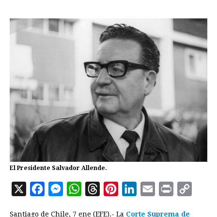
El Presidente Salvador Allende.
X
F
M
W
T
P
L
E
P
C
a
e
h
h
i
i
m
r
o
Santiago de Chile, 7 ene (EFE).- La
Corte Suprema de