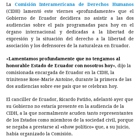
La
Comisión Interamericana de Derechos Humanos
c
s
a
r
n
n
a
i
p
(CIDH) lamentó este viernes «profundamente» que el
e
s
t
e
t
k
i
n
y
Gobierno de Ecuador decidiera no asistir a las dos
audiencias sobre el país programadas para hoy en el
b
e
s
a
e
e
l
t
L
órgano internacional y dedicadas a la libertad de
o
n
A
d
r
d
i
expresión y la situación del derecho a la libertad de
o
g
p
s
e
I
n
asociación y los defensores de la naturaleza en Ecuador.
k
e
p
s
n
k
«
Lamentamos profundamente que no tengamos al
r
t
honorable Estado de Ecuador con nosotros hoy
«, dijo la
comisionada encargada de Ecuador en la CIDH, la
trinitense Rose-Marie Antoine, durante la primera de las
dos audiencias sobre ese país que se celebran hoy.
El canciller de Ecuador, Ricardo Patiño, adelantó ayer que
su Gobierno no estaría presente en la audiencia de la
CIDH, a la que normalmente acuden tanto representantes
de los Estados como miembros de la sociedad civil, porque
se negaba a prestarse al «show político» que, a su juicio,
había organizado la Comisión.