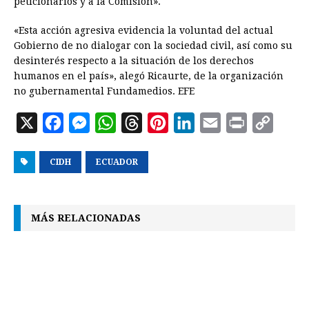
peticionarios y a la Comisión».
«Esta acción agresiva evidencia la voluntad del actual
Gobierno de no dialogar con la sociedad civil, así como su
desinterés respecto a la situación de los derechos
humanos en el país», alegó Ricaurte, de la organización
no gubernamental Fundamedios. EFE
X
F
M
W
T
P
L
E
P
C
a
e
h
h
i
i
m
r
o
CIDH
c
s
ECUADOR
a
r
n
n
a
i
p
e
s
t
e
t
k
i
n
y
b
e
s
a
e
e
l
t
L
MÁS RELACIONADAS
o
n
A
d
r
d
i
o
g
p
s
e
I
n
k
e
p
s
n
k
r
t