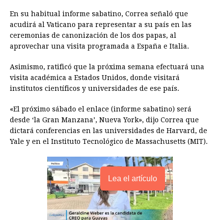
o
n
A
d
r
d
i
En su habitual informe sabatino, Correa señaló que
o
g
p
s
e
I
n
acudirá al Vaticano para representar a su país en las
ceremonias de canonización de los dos papas, al
k
e
p
s
n
k
aprovechar una visita programada a España e Italia.
r
t
Asimismo, ratificó que la próxima semana efectuará una
visita académica a Estados Unidos, donde visitará
institutos científicos y universidades de ese país.
«El próximo sábado el enlace (informe sabatino) será
desde ‘la Gran Manzana’, Nueva York», dijo Correa que
dictará conferencias en las universidades de Harvard, de
Yale y en el Instituto Tecnológico de Massachusetts (MIT).
Lea el artículo