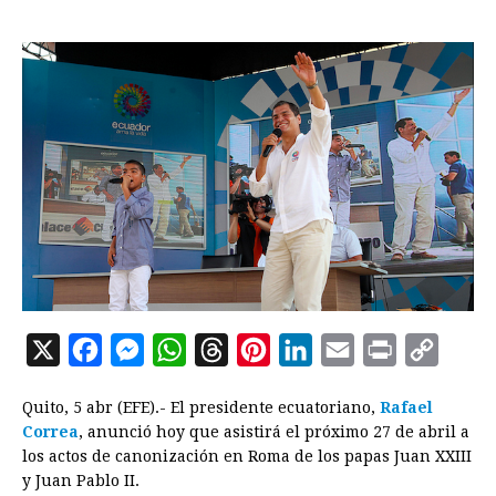
X
F
M
W
T
P
L
E
P
C
a
e
h
h
i
i
m
r
o
Quito, 5 abr (EFE).- El presidente ecuatoriano,
Rafael
c
s
a
r
n
n
a
i
p
Correa
, anunció hoy que asistirá el próximo 27 de abril a
e
s
t
e
t
k
i
n
y
los actos de canonización en Roma de los papas Juan XXIII
y Juan Pablo II.
b
e
s
a
e
e
l
t
L