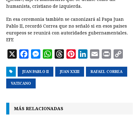
humanista, cristiano de izquierda.
En esa ceremonia también se canonizará al Papa Juan
Pablo II, recordó Correa que no señaló si en esos países
europeos se reunirá con autoridades gubernamentales.
EFE
X
F
M
W
T
P
L
E
P
C
a
e
h
h
i
i
m
r
o
JUAN PABLO II
c
s
a
JUAN XXIII
r
n
n
RAFAEL CORREA
a
i
p
e
s
t
e
t
k
i
n
y
VATICANO
b
e
s
a
e
e
l
t
L
o
n
A
d
r
d
i
MÁS RELACIONADAS
o
g
p
s
e
I
n
k
e
p
s
n
k
r
t