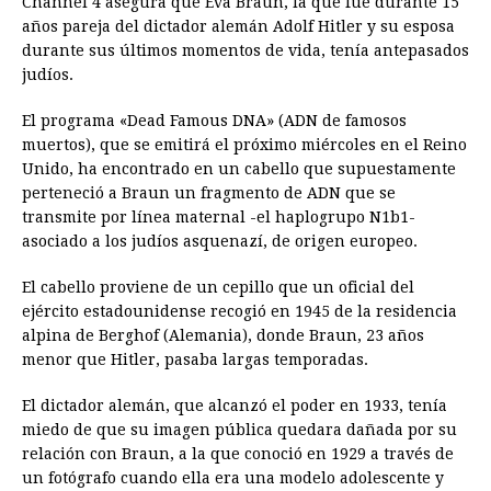
Channel 4 asegura que Eva Braun, la que fue durante 15
e
s
t
e
t
k
i
n
y
años pareja del dictador alemán Adolf Hitler y su esposa
durante sus últimos momentos de vida, tenía antepasados
b
e
s
a
e
e
l
t
L
judíos.
o
n
A
d
r
d
i
o
g
p
s
e
I
n
El programa «Dead Famous DNA» (ADN de famosos
muertos), que se emitirá el próximo miércoles en el Reino
k
e
p
s
n
k
Unido, ha encontrado en un cabello que supuestamente
r
t
perteneció a Braun un fragmento de ADN que se
transmite por línea maternal -el haplogrupo N1b1-
asociado a los judíos asquenazí, de origen europeo.
El cabello proviene de un cepillo que un oficial del
ejército estadounidense recogió en 1945 de la residencia
alpina de Berghof (Alemania), donde Braun, 23 años
menor que Hitler, pasaba largas temporadas.
El dictador alemán, que alcanzó el poder en 1933, tenía
miedo de que su imagen pública quedara dañada por su
relación con Braun, a la que conoció en 1929 a través de
un fotógrafo cuando ella era una modelo adolescente y