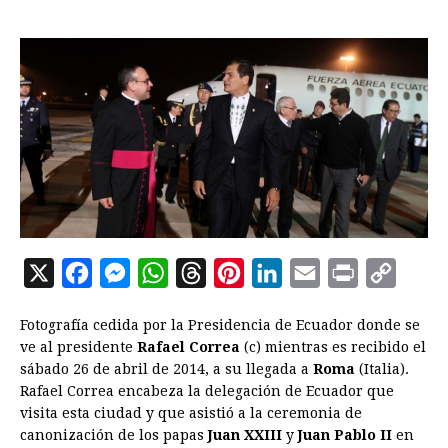
X
F
M
W
T
P
L
E
P
C
a
e
h
h
i
i
m
r
o
Fotografía cedida por la Presidencia de Ecuador donde se
c
s
a
r
n
n
a
i
p
ve al presidente
Rafael Correa
(c) mientras es recibido el
e
s
t
e
t
k
i
n
y
sábado 26 de abril de 2014, a su llegada a
Roma
(Italia).
Rafael Correa encabeza la delegación de Ecuador que
b
e
s
a
e
e
l
t
L
visita esta ciudad y que asistió a la ceremonia de
o
n
A
d
r
d
i
canonización de los papas
Juan XXIII
y
Juan Pablo II
en