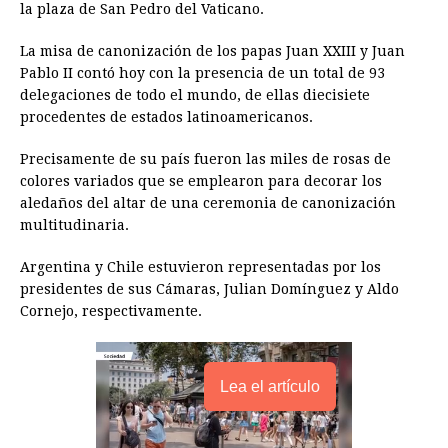
o
g
p
s
e
I
n
la plaza de San Pedro del Vaticano.
k
e
p
s
n
k
La misa de canonización de los papas Juan XXIII y Juan
r
t
Pablo II contó hoy con la presencia de un total de 93
delegaciones de todo el mundo, de ellas diecisiete
procedentes de estados latinoamericanos.
Precisamente de su país fueron las miles de rosas de
colores variados que se emplearon para decorar los
aledaños del altar de una ceremonia de canonización
multitudinaria.
Argentina y Chile estuvieron representadas por los
presidentes de sus Cámaras, Julian Domínguez y Aldo
Cornejo, respectivamente.
Lea el artículo