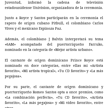
e
s
t
e
t
k
i
n
y
Juventud, informó la cadena de televisión
estadounidense Univision, organizadora de la ceremonia.
b
e
s
a
e
e
l
t
L
o
n
A
d
r
d
i
Junto a Royce y Santos participarán en la ceremonia el
o
g
p
s
e
I
n
rapero de origen cubano Pitbull, el colombiano Carlos
Vives y el mexicano Espinoza Paz.
k
e
p
s
n
k
r
t
Además, el colombiano J Balvin interpretará su tema
«6AM» acompañado del puertorriqueño Farruko,
nominado en la categoría de «Mejor artista urbano».
El cantante de origen dominicano Prince Royce está
nominado en doce categorías, entre ellas mi «Artista
favorito», «Mi artista tropical», «Tu CD favorito» y «La más
pegajosa».
Por su parte, el cantante de origen dominicano y
puertorriqueño Romeo Santos opta a once premios, como
«La combinación perfecta», «Tu CD favorito», «Artista
favorito», «La más pegajosa» y «Mi vídeo favorito», entre