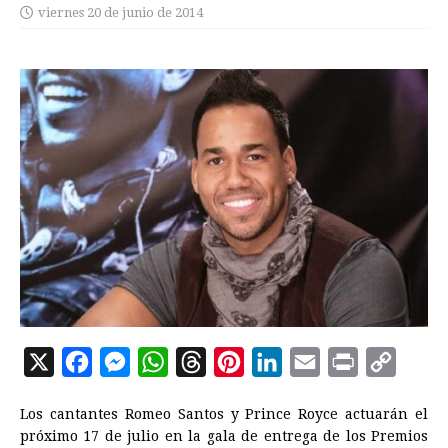
viernes 20 de junio de 2014
X
F
M
W
T
P
L
E
P
C
a
e
h
h
i
i
m
r
o
Los cantantes Romeo Santos y Prince Royce actuarán el
c
s
a
r
n
n
a
i
p
próximo 17 de julio en la gala de entrega de los Premios