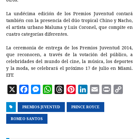
otros.
La undécima edición de los Premios Juventud contará
también con la presencia del dúo tropical Chino y Nacho,
el artista urbano Maluma y Luis Coronel, que compite en
cuatro categorías diferentes.
La ceremonia de entrega de los Premios Juventud 2014,
que reconocen, a través de la votación del público, a
celebridades del mundo del cine, la música, los deportes
y la moda, se celebrará el próximo 17 de julio en Miami.
EFE
X
F
M
W
T
P
L
E
P
C
a
e
h
h
i
i
m
r
o
PREMIOS JUVENTUD
c
s
a
r
PRINCE ROYCE
n
n
a
i
p
e
s
t
e
t
k
i
n
y
ROMEO SANTOS
b
e
s
a
e
e
l
t
L
o
n
A
d
r
d
i