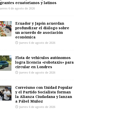
grantes ecuatorianos y latinos
jueves 6 de agosto de 2026
Ecuador y Japón acuerdan
profundizar el diálogo sobre
un acuerdo de asociación
económica
jueves 6 de agosto de 2026
Flota de vehículos autónomos
logra licencia «robotaxis» para
circular en Londres
jueves 6 de agosto de 2026
Correísmo con Unidad Popular
y el Partido Socialista forman
la Alianza Ciudadana y lanzan
a Pábel Muñoz
jueves 6 de agosto de 2026