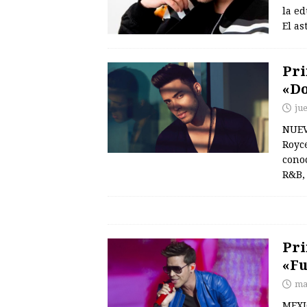
la ed
El as
Pri
«Do
jue
NUEV
Royc
conoc
R&B, 
Pri
«Fu
ma
MEXIC