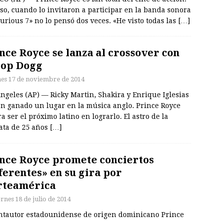
so, cuando lo invitaron a participar en la banda sonora
urious 7» no lo pensó dos veces. «He visto todas las
[…]
nce Royce se lanza al crossover con
oop Dogg
nes 17 de noviembre de 2014
ngeles (AP) — Ricky Martin, Shakira y Enrique Iglesias
an ganado un lugar en la música anglo. Prince Royce
a ser el próximo latino en lograrlo. El astro de la
ata de 25 años
[…]
nce Royce promete conciertos
ferentes» en su gira por
rteamérica
rnes 18 de julio de 2014
antautor estadounidense de origen dominicano Prince