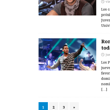
vi
Los 
próxi
Juve
Univ
Rom
tod
ju
Los P
juev
favo
domi
nomi
[…]
1
2
3
»