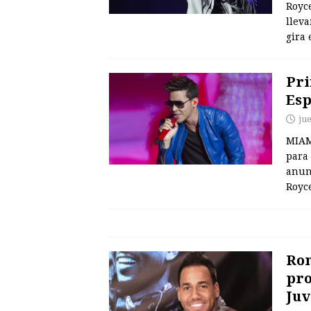
Royce
lleva
gira 
Pri
Es
jue
MIAM
para
anunc
Royce
Rom
pro
Juv