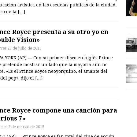
ucación artística en las escuelas públicas de la ciudad.
tro de la
[…]
nce Royce presenta a su otro yo en
uble Vision»
ves 23 de julio de 2015
A YORK (AP) — Con su primer disco en inglés Prince
e pretende mostrar un lado que la mayoría aún no
e. «Es el Prince Royce neoyorquino, el amante del
del pop», dijo el
[…]
nce Royce compone una canción para
rious 7»
rtes 3 de marzo de 2015
O (AP) — Prince Royce es fan total del cine de acción.