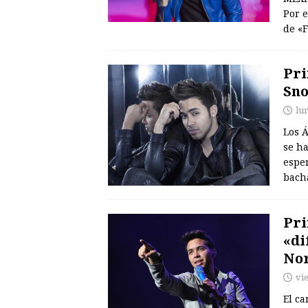
Por e
de «F
Pri
Sn
lu
Los Á
se h
esper
bach
Pri
«di
No
vie
El c