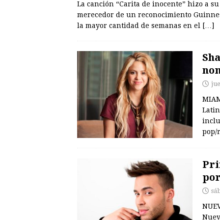
La canción “Carita de inocente” hizo a su
merecedor de un reconocimiento Guinness
la mayor cantidad de semanas en el
[…]
Sha
nom
ju
MIAM
Lati
inclu
pop/
Pri
por
sá
NUEV
Nuev