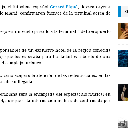
m
r
o
ja, el futbolista español
Gerard Piqué
, llegaron ayer a
a
i
p
O
e Miami, confirmaron fuentes de la terminal aérea de
i
n
y
l
t
L
llegó en un vuelo privado a la terminal 3 del aeropuerto
i
n
sponsables de un exclusivo hotel de la región conocida
k
), que los esperaba para trasladarlos a bordo de una
el complejo turístico.
xicano acaparó la atención de las redes sociales, en las
as de su llegada.
olombiana será la encargada del espectáculo musical en
014, aunque esta información no ha sido confirmada por