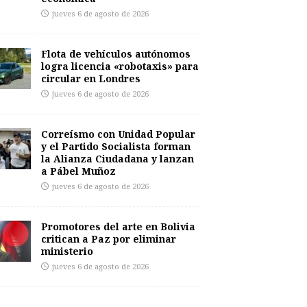
jueves 6 de agosto de 2026
Flota de vehículos autónomos
logra licencia «robotaxis» para
circular en Londres
jueves 6 de agosto de 2026
Correísmo con Unidad Popular
y el Partido Socialista forman
la Alianza Ciudadana y lanzan
a Pábel Muñoz
jueves 6 de agosto de 2026
Promotores del arte en Bolivia
critican a Paz por eliminar
ministerio
jueves 6 de agosto de 2026