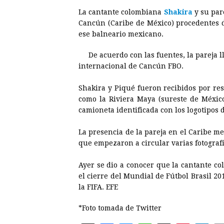
a
e
h
h
i
i
La cantante colombiana
Shakira
y su pare
c
s
a
r
n
n
Cancún (Caribe de México) procedentes d
e
s
t
e
t
k
ese balneario mexicano.
b
e
s
a
e
e
De acuerdo con las fuentes, la pareja 
o
n
A
d
r
d
internacional de Cancún FBO.
o
g
p
s
e
I
Shakira y Piqué fueron recibidos por re
k
e
p
s
n
como la Riviera Maya (sureste de México
r
t
camioneta identificada con los logotipos d
La presencia de la pareja en el Caribe me
que empezaron a circular varias fotografí
Ayer se dio a conocer que la cantante c
el cierre del Mundial de Fútbol Brasil 2
la FIFA. EFE
*Foto tomada de Twitter