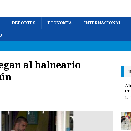
DEPORTES
ECONOMÍA
INTERNACIONAL
O
legan al balneario
R
cún
Al
mi