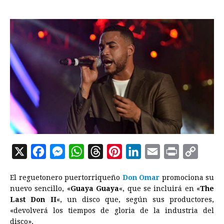
X
F
M
W
T
P
L
E
P
C
a
e
h
h
i
i
m
r
o
El reguetonero puertorriqueño
Don Omar
promociona su
c
s
a
r
n
n
a
i
p
nuevo sencillo, «
Guaya Guaya
«, que se incluirá en «
The
e
s
t
e
t
k
i
n
y
Last Don II
«, un disco que, según sus productores,
«devolverá los tiempos de gloria de la industria del
b
e
s
a
e
e
l
t
L
disco».