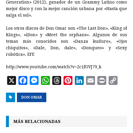
Generation» (2012), ganador de un Grammy Latino como
mejor disco y con la mejor canción urbana por «Hasta que
salga el sol».
Los otros discos de Don Omar son «The Last Don», «King of
Kings», «iDon» y «Meet the orphans». Algunos de sus
temas más conocidos son «Danza kuduro», «Ojos
chiquitos», «Dale, Don, dale», «Donqueo» y «Sexy
robótica». EFE
http://www.youtube.com/watch?v=2c1fOVJ79_k
X
F
M
W
T
P
L
E
P
C
a
e
h
h
i
i
m
r
o
DON OMAR
c
s
a
r
n
n
a
i
p
e
s
t
e
t
k
i
n
y
b
e
s
a
e
e
l
t
L
MÁS RELACIONADAS
o
n
A
d
r
d
i