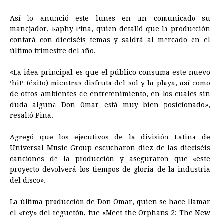
o
n
A
d
r
d
i
o
g
p
s
e
I
n
Así lo anunció este lunes en un comunicado su
manejador, Raphy Pina, quien detalló que la producción
k
e
p
s
n
k
contará con dieciséis temas y saldrá al mercado en el
r
t
último trimestre del año.
«La idea principal es que el público consuma este nuevo
‘hit’ (éxito) mientras disfruta del sol y la playa, así como
de otros ambientes de entretenimiento, en los cuales sin
duda alguna Don Omar está muy bien posicionado»,
resaltó Pina.
Agregó que los ejecutivos de la división Latina de
Universal Music Group escucharon diez de las dieciséis
canciones de la producción y aseguraron que «este
proyecto devolverá los tiempos de gloria de la industria
del disco».
La última producción de Don Omar, quien se hace llamar
el «rey» del reguetón, fue «Meet the Orphans 2: The New