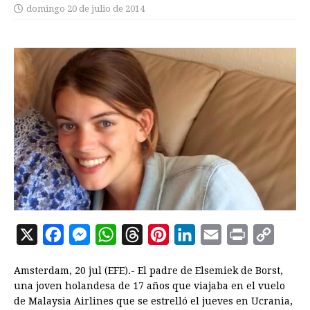
domingo 20 de julio de 2014
X
F
M
W
T
P
L
E
P
C
a
e
h
h
i
i
m
r
o
Amsterdam, 20 jul (EFE).- El padre de Elsemiek de Borst,
c
s
a
r
n
n
a
i
p
una joven holandesa de 17 años que viajaba en el vuelo
e
s
t
e
t
k
i
n
y
de Malaysia Airlines que se estrelló el jueves en Ucrania,