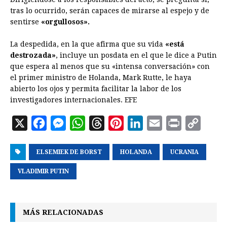
tras lo ocurrido, serán capaces de mirarse al espejo y de
sentirse
«orgullosos».
La despedida, en la que afirma que su vida
«está
destrozada»
, incluye un posdata en el que le dice a Putin
que espera al menos que su «intensa conversación» con
el primer ministro de
Holanda
, Mark Rutte, le haya
abierto los ojos y permita facilitar la labor de los
investigadores internacionales. EFE
X
F
M
W
T
P
L
E
P
C
a
e
h
h
i
i
m
r
o
ELSEMIEK DE BORST
c
s
a
r
HOLANDA
n
n
a
UCRANIA
i
p
e
s
t
e
t
k
i
n
y
VLADIMIR PUTIN
b
e
s
a
e
e
l
t
L
o
n
A
d
r
d
i
MÁS RELACIONADAS
o
g
p
s
e
I
n