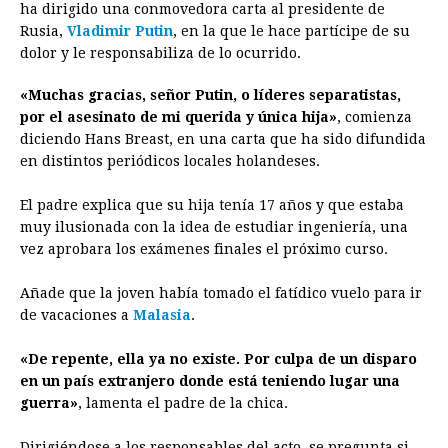
ha dirigido una conmovedora carta al presidente de
b
e
s
a
e
e
l
t
L
Rusia,
Vladimir Putin
, en la que le hace partícipe de su
o
n
A
d
r
d
i
dolor y le responsabiliza de lo ocurrido.
o
g
p
s
e
I
n
«Muchas gracias, señor Putin, o líderes separatistas,
k
e
p
s
n
k
por el asesinato de mi querida y única hija»
, comienza
r
t
diciendo Hans Breast, en una carta que ha sido difundida
en distintos periódicos locales holandeses.
El padre explica que su hija tenía 17 años y que estaba
muy ilusionada con la idea de estudiar ingeniería, una
vez aprobara los exámenes finales el próximo curso.
Añade que la joven había tomado el fatídico vuelo para ir
de vacaciones a
Malasia
.
«De repente, ella ya no existe. Por culpa de un disparo
en un país extranjero donde está teniendo lugar una
guerra»
, lamenta el padre de la chica.
Dirigiéndose a los responsables del acto, se pregunta si,