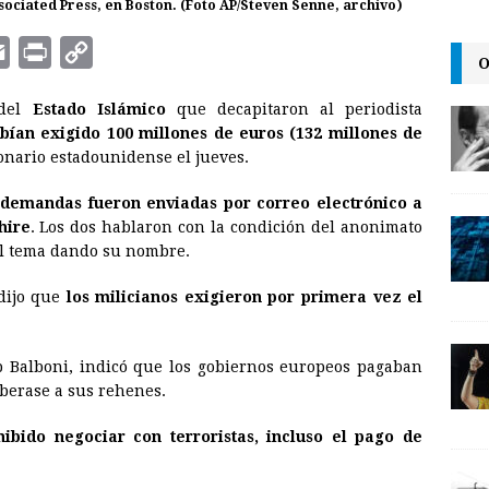
ociated Press, en Boston. (Foto AP/Steven Senne, archivo)
E
P
C
O
m
r
o
 del
Estado Islámico
que decapitaron al periodista
a
i
p
bían exigido 100 millones de euros (132 millones de
i
n
y
onario estadounidense el jueves.
l
t
L
 demandas fueron enviadas por correo electrónico a
i
hire
. Los dos hablaron con la condición del anonimato
n
el tema dando su nombre.
k
 dijo que
los milicianos exigieron por primera vez el
lip Balboni, indicó que los gobiernos europeos pagaban
berase a sus rehenes.
ibido negociar con terroristas, incluso el pago de