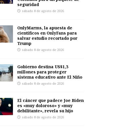
seguridad
sábado 8 de agosto de 2026
OnlyMarms, la apuesta de
científicos en OnlyFans para
salvar estudio recortado por
Trump
sábado 8 de agosto de 2026
Gobierno destina US$1,3
millones para proteger
sistema educativo ante El Niño
sábado 8 de agosto de 2026
El cáncer que padece Joe Biden
es «muy doloroso» y «muy
debilitante», revela su hijo
sábado 8 de agosto de 2026