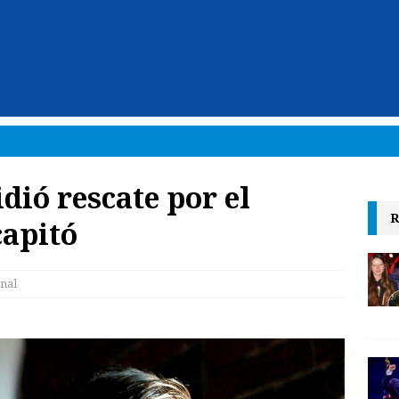
dió rescate por el
R
capitó
nal