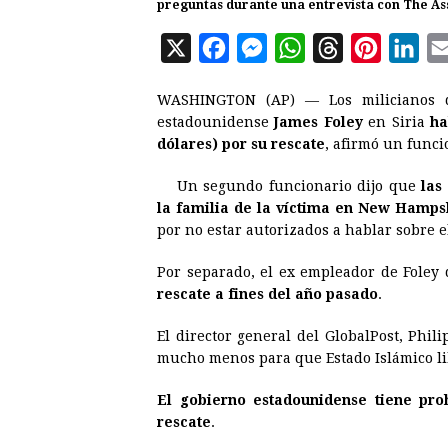
preguntas durante una entrevista con The Ass
X
F
M
W
T
P
L
a
e
h
h
i
i
WASHINGTON (AP) — Los milicianos
c
s
a
r
n
n
estadounidense
James Foley
en Siria
ha
e
s
t
e
t
k
dólares) por su rescate
, afirmó un funci
b
e
s
a
e
e
Un segundo funcionario dijo que
las
o
n
A
d
r
d
la familia de la víctima en New Hamps
o
g
p
s
e
I
por no estar autorizados a hablar sobre 
k
e
p
s
n
Por separado, el ex empleador de Foley
r
t
rescate a fines del año pasado
.
El director general del GlobalPost, Phi
mucho menos para que Estado Islámico li
El gobierno estadounidense tiene proh
rescate
.