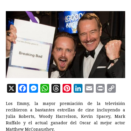
X
F
M
W
T
P
L
E
P
C
a
e
h
h
i
i
m
r
o
Los Emmy, la mayor premiación de la televisión
c
s
a
r
n
n
a
i
p
recibieron a bastantes estrellas de cine incluyendo a
e
s
t
e
t
k
i
n
y
Julia Roberts, Woody Harrelson, Kevin Spacey, Mark
Ruffalo y el actual ganador del Oscar al mejor actor
b
e
s
a
e
e
l
t
L
Matthew McConaughey.