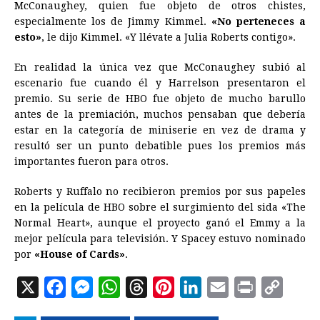
McConaughey, quien fue objeto de otros chistes,
especialmente los de Jimmy Kimmel.
«No perteneces a
esto»
, le dijo Kimmel. «Y llévate a Julia Roberts contigo».
En realidad la única vez que McConaughey subió al
escenario fue cuando él y Harrelson presentaron el
premio. Su serie de HBO fue objeto de mucho barullo
antes de la premiación, muchos pensaban que debería
estar en la categoría de miniserie en vez de drama y
resultó ser un punto debatible pues los premios más
importantes fueron para otros.
Roberts y Ruffalo no recibieron premios por sus papeles
en la película de HBO sobre el surgimiento del sida «The
Normal Heart», aunque el proyecto ganó el Emmy a la
mejor película para televisión. Y Spacey estuvo nominado
por
«House of Cards»
.
X
F
M
W
T
P
L
E
P
C
a
e
h
h
i
i
m
r
o