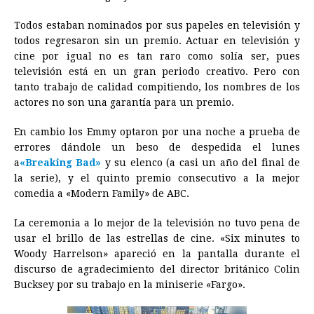
o
n
A
d
r
d
i
o
g
p
s
e
I
n
Todos estaban nominados por sus papeles en televisión y
todos regresaron sin un premio. Actuar en televisión y
k
e
p
s
n
k
cine por igual no es tan raro como solía ser, pues
r
t
televisión está en un gran periodo creativo. Pero con
tanto trabajo de calidad compitiendo, los nombres de los
actores no son una garantía para un premio.
En cambio los Emmy optaron por una noche a prueba de
errores dándole un beso de despedida el lunes
a
«Breaking Bad»
y su elenco (a casi un año del final de
la serie), y el quinto premio consecutivo a la mejor
comedia a «Modern Family» de ABC.
La ceremonia a lo mejor de la televisión no tuvo pena de
usar el brillo de las estrellas de cine. «Six minutes to
Woody Harrelson» apareció en la pantalla durante el
discurso de agradecimiento del director británico Colin
Bucksey por su trabajo en la miniserie «Fargo».