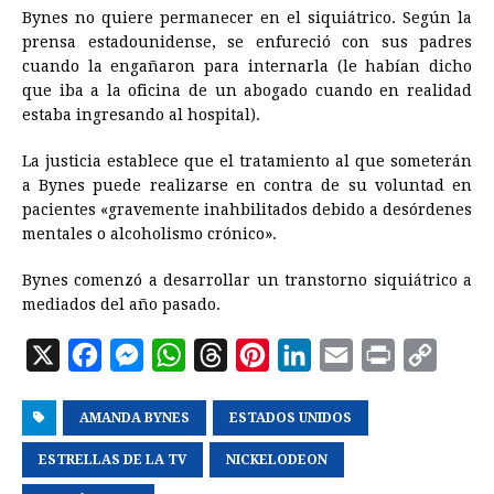
Bynes no quiere permanecer en el siquiátrico. Según la
prensa estadounidense, se enfureció con sus padres
cuando la engañaron para internarla (le habían dicho
que iba a la oficina de un abogado cuando en realidad
estaba ingresando al hospital).
La justicia establece que el tratamiento al que someterán
a Bynes puede realizarse en contra de su voluntad en
pacientes «gravemente inahbilitados debido a desórdenes
mentales o alcoholismo crónico».
Bynes comenzó a desarrollar un transtorno siquiátrico a
mediados del año pasado.
X
F
M
W
T
P
L
E
P
C
a
e
h
h
i
i
m
r
o
AMANDA BYNES
c
s
a
r
ESTADOS UNIDOS
n
n
a
i
p
e
s
t
e
t
k
i
n
y
ESTRELLAS DE LA TV
NICKELODEON
b
e
s
a
e
e
l
t
L