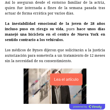
Así lo aseguran desde el entorno familiar de la actriz,
o
g
p
s
e
I
n
quien fue internada a fines de la semana pasada tras
actuar de forma errática por varios días.
k
e
p
s
n
k
r
t
La inestabilidad emocional de la joven de 28 años
incluso puso en riesgo su vida
, pues
hace unos días
manejó una bicicleta en el centro de Nueva York en
sentido contrario a los vehículos.
Los médicos de Bynes dijeron que solicitarán a la justicia
autorización para someterla a un tratamiento de 12 meses
sin la necesidad de su consentimiento.
Lea el artículo
powered by