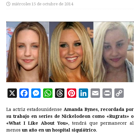
miércoles 15 de octubre de 2014
X
F
M
W
T
P
L
E
P
C
a
e
h
h
i
i
m
r
o
La actriz estadounidense
Amanda Bynes, recordada por
c
s
a
r
n
n
a
i
p
su trabajo en series de Nickelodeon como «Rugrats» o
e
s
t
e
t
k
i
n
y
«What I Like About You»
, tendrá que permanecer al
menos
un año en un hospital siquiátrico
b
e
s
a
e
e
.
l
t
L
o
n
A
d
r
d
i