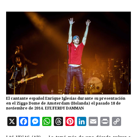
El cantante español Enrique Iglesias durante su presentación
en el Ziggo Dome de Amsterdam (Holanda) el pasado 18 de
noviembre de 2014. EFE/FERDY DAMMAN
X
F
M
W
T
P
L
E
P
C
a
e
h
h
i
i
m
r
o