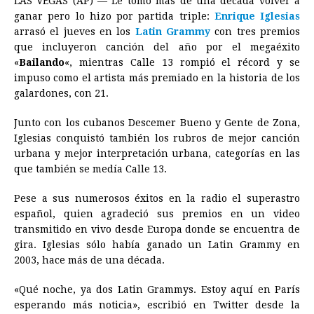
LAS VEGAS (AP) — Le tomó más de una década volver a
c
s
a
r
n
n
a
i
p
ganar pero lo hizo por partida triple:
Enrique Iglesias
e
s
t
e
t
k
i
n
y
arrasó el jueves en los
Latin Grammy
con tres premios
que incluyeron canción del año por el megaéxito
b
e
s
a
e
e
l
t
L
«
Bailando
«, mientras Calle 13 rompió el récord y se
o
n
A
d
r
d
i
impuso como el artista más premiado en la historia de los
o
g
p
s
e
I
n
galardones, con 21.
k
e
p
s
n
k
Junto con los cubanos Descemer Bueno y Gente de Zona,
r
t
Iglesias conquistó también los rubros de mejor canción
urbana y mejor interpretación urbana, categorías en las
que también se medía Calle 13.
Pese a sus numerosos éxitos en la radio el superastro
español, quien agradeció sus premios en un video
transmitido en vivo desde Europa donde se encuentra de
gira. Iglesias sólo había ganado un Latin Grammy en
2003, hace más de una década.
«Qué noche, ya dos Latin Grammys. Estoy aquí en París
esperando más noticia», escribió en Twitter desde la