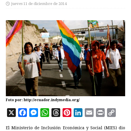
jueves 11 de diciembre de 2014
Foto por: http://ecuador.indymedia.org/
X
F
M
W
T
P
L
E
P
C
a
e
h
h
i
i
m
r
o
El Ministerio de Inclusión Económica y Social (MIES) dio
c
s
a
r
n
n
a
i
p