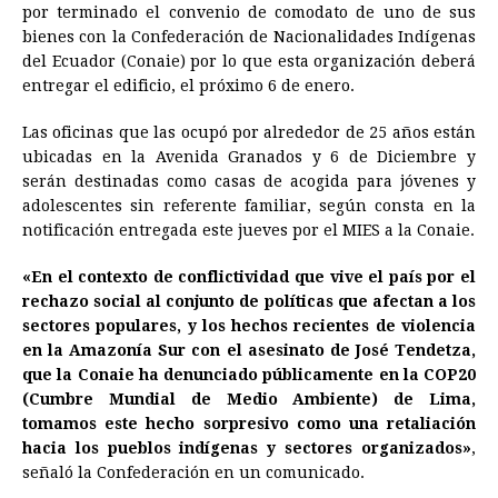
por terminado el convenio de comodato de uno de sus
e
s
t
e
t
k
i
n
y
bienes con la Confederación de Nacionalidades Indígenas
del Ecuador (Conaie) por lo que esta organización deberá
b
e
s
a
e
e
l
t
L
entregar el edificio, el próximo 6 de enero.
o
n
A
d
r
d
i
o
g
p
s
e
I
n
Las oficinas que las ocupó por alrededor de 25 años están
ubicadas en la Avenida Granados y 6 de Diciembre y
k
e
p
s
n
k
serán destinadas como casas de acogida para jóvenes y
r
t
adolescentes sin referente familiar, según consta en la
notificación entregada este jueves por el MIES a la Conaie.
«En el contexto de conflictividad que vive el país por el
rechazo social al conjunto de políticas que afectan a los
sectores populares, y los hechos recientes de violencia
en la Amazonía Sur con el asesinato de José Tendetza,
que la Conaie ha denunciado públicamente en la COP20
(Cumbre Mundial de Medio Ambiente) de Lima,
tomamos este hecho sorpresivo como una retaliación
hacia los pueblos indígenas y sectores organizados»
,
señaló la Confederación en un comunicado.