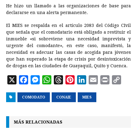
He hizo un llamado a las organizaciones de base para
declararse en una alerta permanente.
El MIES se respalda en el artículo 2083 del Código CIvil
que señala que el comodatario está obligado a restituir el
inmueble «si sobreviene una necesidad imprevista y
urgente del comodante», en este caso, manifestó, la
necesidad es adecuar las casas de acogida para jóvenes
que han superado la etapa de crisis por desintoxicación
de drogas en las ciudades de Guayaquil, Quito y Cuenca.
X
F
M
W
T
P
L
E
P
C
a
e
h
h
i
i
m
r
o
COMODATO
c
s
a
CONAIE
r
n
MIES
n
a
i
p
e
s
t
e
t
k
i
n
y
b
e
s
a
e
e
l
t
L
MÁS RELACIONADAS
o
n
A
d
r
d
i
o
g
p
s
e
I
n