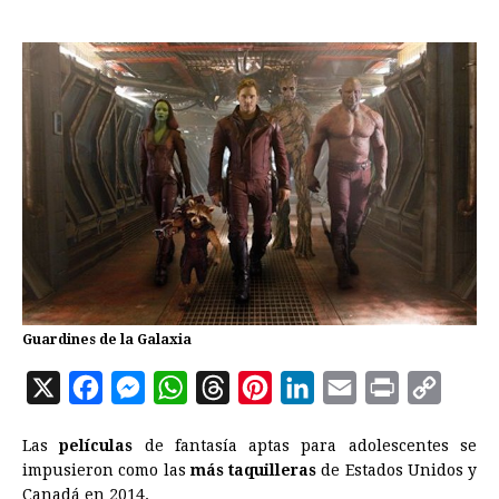
Guardines de la Galaxia
X
F
M
W
T
P
L
E
P
C
a
e
h
h
i
i
m
r
o
Las
películas
de fantasía aptas para adolescentes se
c
s
a
r
n
n
a
i
p
impusieron como las
más taquilleras
de Estados Unidos y
e
s
t
e
t
k
i
n
y
Canadá en 2014.