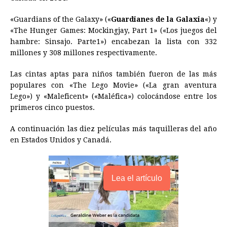
b
e
s
a
e
e
l
t
L
«Guardians of the Galaxy» («
Guardianes de la Galaxia
«) y
o
n
A
d
r
d
i
«The Hunger Games: Mockingjay, Part 1» («Los juegos del
o
g
p
s
e
I
n
hambre: Sinsajo. Parte1») encabezan la lista con 332
millones y 308 millones respectivamente.
k
e
p
s
n
k
r
t
Las cintas aptas para niños también fueron de las más
populares con «The Lego Movie» («La gran aventura
Lego») y «Maleficent» («Maléfica») colocándose entre los
primeros cinco puestos.
A continuación las diez películas más taquilleras del año
en Estados Unidos y Canadá.
Lea el artículo