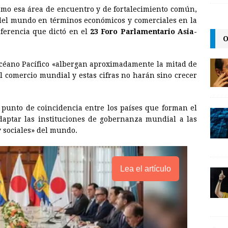
como esa área de encuentro y de fortalecimiento común,
i
del mundo en términos económicos y comerciales en la
n
ferencia que dictó en el
23 Foro Parlamentario Asia-
O
k
 océano Pacífico «albergan aproximadamente la mitad de
el comercio mundial y estas cifras no harán sino crecer
n punto de coincidencia entre los países que forman el
adaptar las instituciones de gobernanza mundial a las
y sociales» del mundo.
Lea el artículo