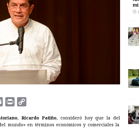
mi
E
P
C
m
r
o
atoriano
,
Ricardo Patiño
, consideró hoy que la del
a
i
p
del mundo» en términos económicos y comerciales la
i
n
y
l
t
L