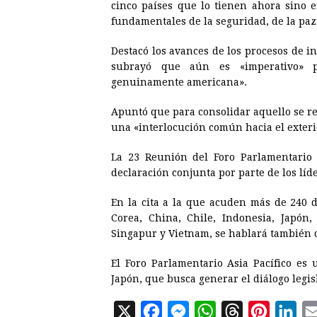
cinco países que lo tienen ahora sino 
fundamentales de la seguridad, de la paz,
Destacó los avances de los procesos de in
subrayó que aún es «imperativo» p
genuinamente americana».
Apuntó que para consolidar aquello se req
una «interlocución común hacia el exteri
La 23 Reunión del Foro Parlamentario 
declaración conjunta por parte de los líd
En la cita a la que acuden más de 240 d
Corea, China, Chile, Indonesia, Japón,
Singapur y Vietnam, se hablará también d
El Foro Parlamentario Asia Pacífico es 
Japón, que busca generar el diálogo legisl
X
F
M
W
T
P
L