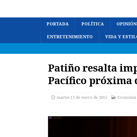
PORTADA
POLÍTICA
OPINIÓN
ENTRETENIMIENTO
VIDA Y ESTIL
Patiño resalta im
Pacífico próxima
martes 13 de enero de 2015
Economía