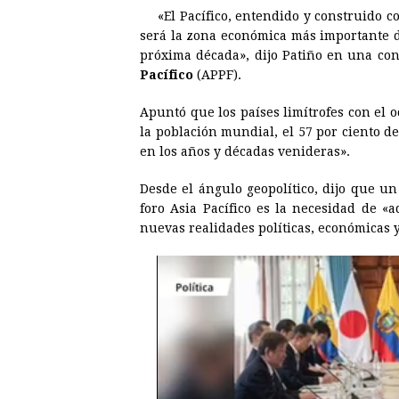
«El Pacífico, entendido y construido 
o
n
A
d
r
d
será la zona económica más importante 
o
g
p
s
e
I
próxima década», dijo Patiño en una con
Pacífico
(APPF).
k
e
p
s
n
r
t
Apuntó que los países limítrofes con el
la población mundial, el 57 por ciento d
en los años y décadas venideras».
Desde el ángulo geopolítico, dijo que u
foro Asia Pacífico es la necesidad de «
nuevas realidades políticas, económicas 