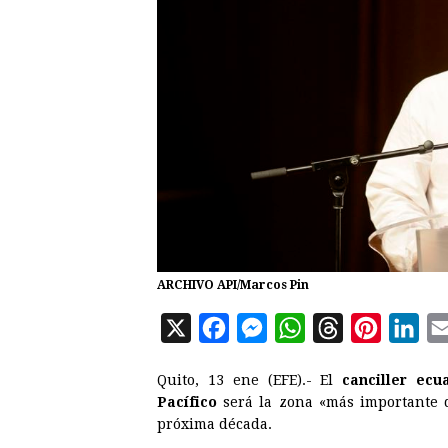
ARCHIVO API/Marcos Pin
X
F
M
W
T
P
L
a
e
h
h
i
i
Quito, 13 ene (EFE).- El
canciller ecu
c
s
a
r
n
n
Pacífico
será la zona «más importante 
e
s
t
e
t
k
próxima década.
b
e
s
a
e
e