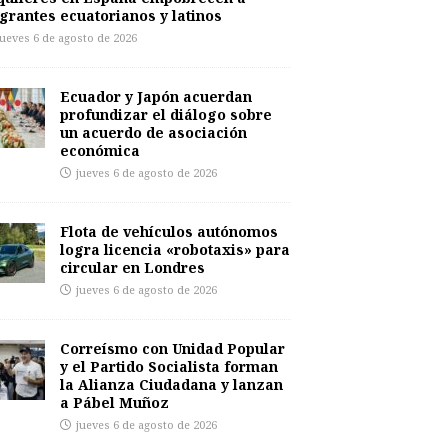
grantes ecuatorianos y latinos
jueves 6 de agosto de 2026
Ecuador y Japón acuerdan
profundizar el diálogo sobre
un acuerdo de asociación
económica
jueves 6 de agosto de 2026
Flota de vehículos autónomos
logra licencia «robotaxis» para
circular en Londres
jueves 6 de agosto de 2026
Correísmo con Unidad Popular
y el Partido Socialista forman
la Alianza Ciudadana y lanzan
a Pábel Muñoz
jueves 6 de agosto de 2026