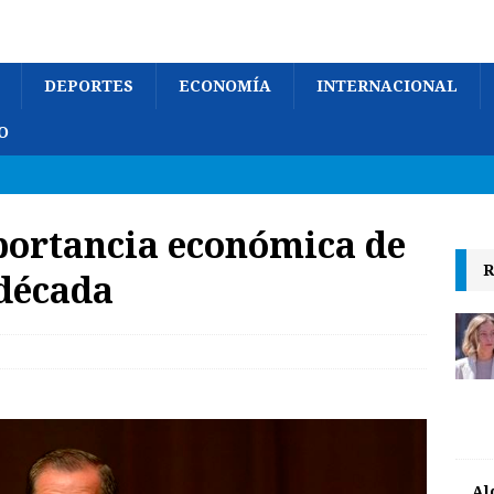
DEPORTES
ECONOMÍA
INTERNACIONAL
O
portancia económica de
R
 década
Al