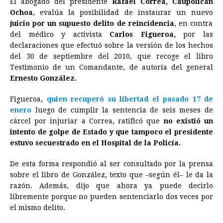
El abogado del presidente
Rafael Correa, Caupolicán
c
s
a
r
n
n
a
i
p
Ochoa
, evalúa la posibilidad de instaurar un nuevo
e
s
t
e
t
k
i
n
y
juicio por un supuesto delito de
reincidencia
, en contra
del médico y activista
b
e
s
Carlos Figueroa,
a
e
e
l
por las
t
L
declaraciones que efectuó sobre la versión de los hechos
o
n
A
d
r
d
i
del 30 de septiembre del 2010, que recoge el libro
o
g
p
s
e
I
n
Testimonio de un Comandante, de autoría del general
Ernesto González.
k
e
p
s
n
k
r
t
Figueroa,
quien recuperó su libertad el pasado 17 de
enero
luego de cumplir la sentencia de seis meses de
cárcel por injuriar a Correa, ratificó que
no existió un
intento de golpe de Estado y que tampoco el presidente
estuvo secuestrado en el Hospital de la Policía.
De esta forma respondió al ser consultado por la prensa
sobre el libro de González, texto que –según él– le da la
razón. Además, dijo que ahora ya puede decirlo
libremente porque no pueden sentenciarlo dos veces por
el mismo delito.