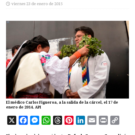
viernes 23 de enero de 2015
El médico Carlos Figueroa, a la salida de la cárcel, el 17 de
enero de 2014. API
X
F
M
W
T
P
L
E
P
C
a
e
h
h
i
i
m
r
o