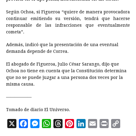
Según Ochoa, si Figueroa “quiere de manera provocadora
continuar emitiendo su versión, tendrá que hacerse
responsable de las infracciones que eventualmente
cometa”.
Además, indicó que la presentación de una eventual
demanda depende de Correa.
El abogado de Figueroa, Julio César Sarango, dijo que
Ochoa no tiene en cuenta que la Constitución determina
que no se puede juzgar a una persona dos veces por la
misma causa.
——————
Tomado de diario El Universo.
X
F
M
W
T
P
L
E
P
C
a
e
h
h
i
i
m
r
o